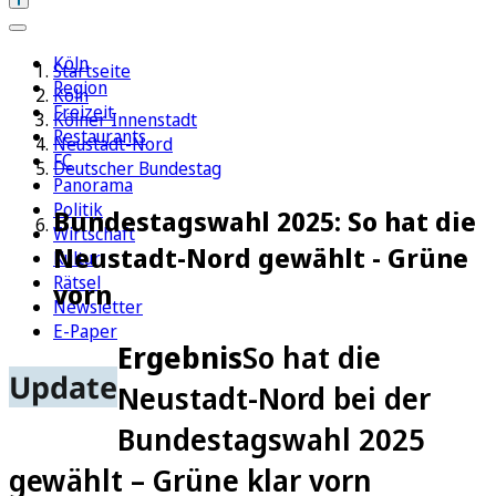
Köln
Startseite
Region
Köln
Freizeit
Kölner Innenstadt
Restaurants
Neustadt-Nord
FC
Deutscher Bundestag
Panorama
Politik
Bundestagswahl 2025: So hat die
Wirtschaft
Neustadt-Nord gewählt - Grüne
Kultur
Rätsel
vorn
Newsletter
E-Paper
Ergebnis
So hat die
Update
Neustadt-Nord bei der
Bundestagswahl 2025
gewählt – Grüne klar vorn