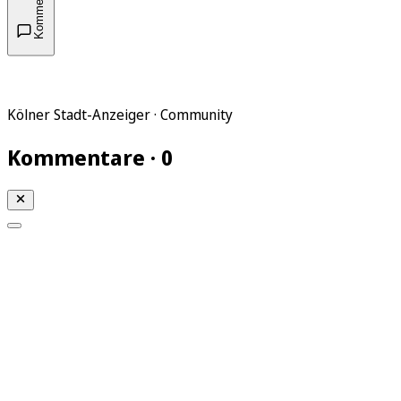
Kommentare
Kölner Stadt-Anzeiger · Community
Kommentare · 0
Mein KStA
Meine Artikel
Meine Region
Meine Newsletter
Mein KStA PLUS
Mein E-Paper