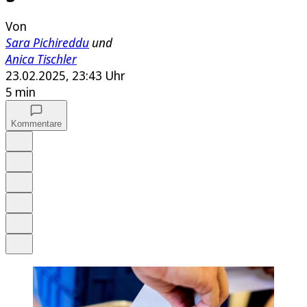
Von
Sara Pichireddu
und
Anica Tischler
23.02.2025, 23:43 Uhr
5 min
Kommentare
Auf Google bevorzugen
Anhören
Schrift
Merken
Drucken
Teilen