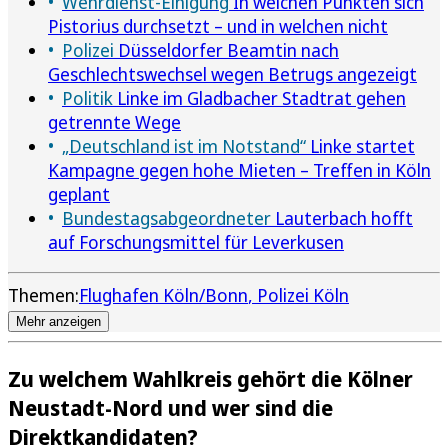
Wehrdienst-Einigung
In welchen Punkten sich
Pistorius durchsetzt – und in welchen nicht
Polizei
Düsseldorfer Beamtin nach
Geschlechtswechsel wegen Betrugs angezeigt
Politik
Linke im Gladbacher Stadtrat gehen
getrennte Wege
„Deutschland ist im Notstand“
Linke startet
Kampagne gegen hohe Mieten – Treffen in Köln
geplant
Bundestagsabgeordneter
Lauterbach hofft
auf Forschungsmittel für Leverkusen
Themen:
Flughafen Köln/Bonn
Polizei Köln
Mehr anzeigen
Zu welchem Wahlkreis gehört die Kölner
Neustadt-Nord und wer sind die
Direktkandidaten?