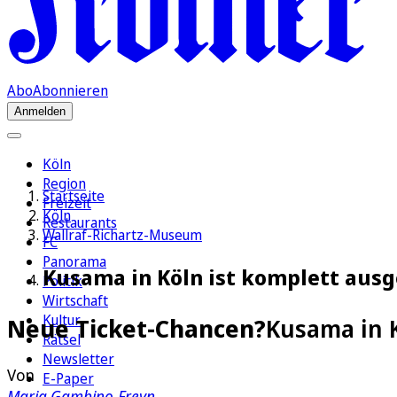
Abo
Abonnieren
Anmelden
Köln
Region
Startseite
Freizeit
Köln
Restaurants
Wallraf-Richartz-Museum
FC
Panorama
Kusama in Köln ist komplett aus
Politik
Wirtschaft
Kultur
Neue Ticket-Chancen?
Kusama in 
Rätsel
Newsletter
Von
E-Paper
Maria Gambino-Freyn