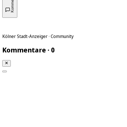
Kommentare
Kölner Stadt-Anzeiger · Community
Kommentare · 0
Mein KStA
Meine Artikel
Meine Region
Meine Newsletter
Mein KStA PLUS
Mein E-Paper