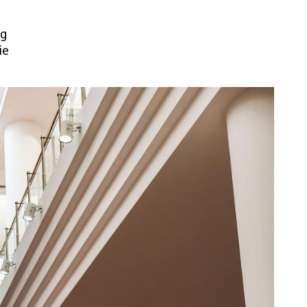
ng
ie