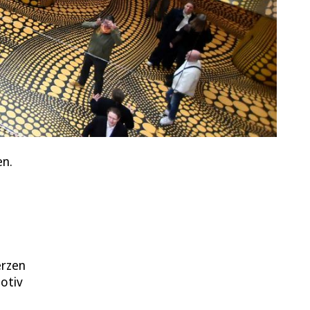
en.
erzen
motiv