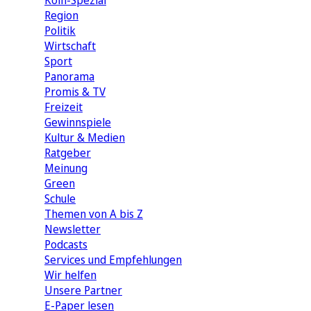
Köln-Spezial
Region
Politik
Wirtschaft
Sport
Panorama
Promis & TV
Freizeit
Gewinnspiele
Kultur & Medien
Ratgeber
Meinung
Green
Schule
Themen von A bis Z
Newsletter
Podcasts
Services und Empfehlungen
Wir helfen
Unsere Partner
E-Paper lesen