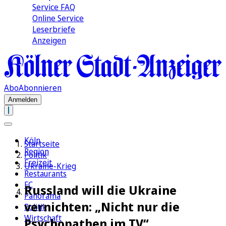
Service FAQ
Online Service
Leserbriefe
Anzeigen
Abo
Abonnieren
Anmelden
Köln
Startseite
Region
Politik
Freizeit
Ukraine-Krieg
Restaurants
FC
Russland will die Ukraine
Panorama
vernichten: „Nicht nur die
Politik
Wirtschaft
Psychopathen im TV“