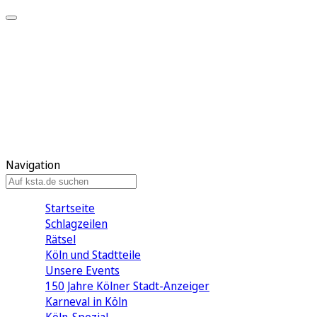
Mein KStA
Meine Artikel
Meine Region
Meine Newsletter
Mein KStA PLUS
Mein E-Paper
Navigation
Startseite
Schlagzeilen
Rätsel
Köln und Stadtteile
Unsere Events
150 Jahre Kölner Stadt-Anzeiger
Karneval in Köln