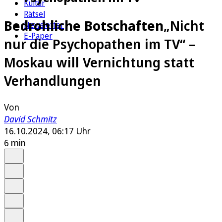
Kultur
Rätsel
Bedrohliche Botschaften
„Nicht
Newsletter
E-Paper
nur die Psychopathen im TV“ –
Moskau will Vernichtung statt
Verhandlungen
Von
David Schmitz
16.10.2024, 06:17 Uhr
6 min
Auf Google bevorzugen
Anhören
Schrift
Merken
Drucken