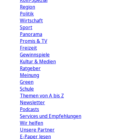
Köln-Spezial
Region
Politik
Wirtschaft
Sport
Panorama
Promis & TV
Freizeit
Gewinnspiele
Kultur & Medien
Ratgeber
Meinung
Green
Schule
Themen von A bis Z
Newsletter
Podcasts
Services und Empfehlungen
Wir helfen
Unsere Partner
E-Paper lesen