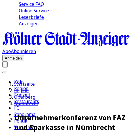
Service FAQ
Online Service
Leserbriefe
Anzeigen
Abo
Abonnieren
Anmelden
Köln
Startseite
Region
Region
Freizeit
Oberberg
Restaurants
Nümbrecht
FC
Panorama
Unternehmerkonferenz von FAZ
Politik
und Sparkasse in Nümbrecht
Wirtschaft