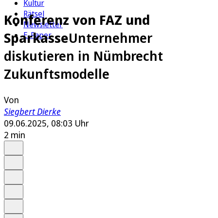
Kultur
Rätsel
Konferenz von FAZ und
Newsletter
Sparkasse
Unternehmer
E-Paper
diskutieren in Nümbrecht
Zukunftsmodelle
Von
Siegbert Dierke
09.06.2025, 08:03 Uhr
2 min
Auf Google bevorzugen
Anhören
Schrift
Merken
Drucken
Teilen