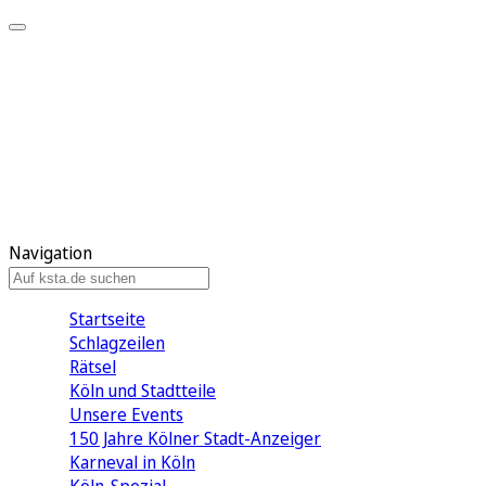
Mein KStA
Meine Artikel
Meine Region
Meine Newsletter
Mein KStA PLUS
Mein E-Paper
Navigation
Startseite
Schlagzeilen
Rätsel
Köln und Stadtteile
Unsere Events
150 Jahre Kölner Stadt-Anzeiger
Karneval in Köln