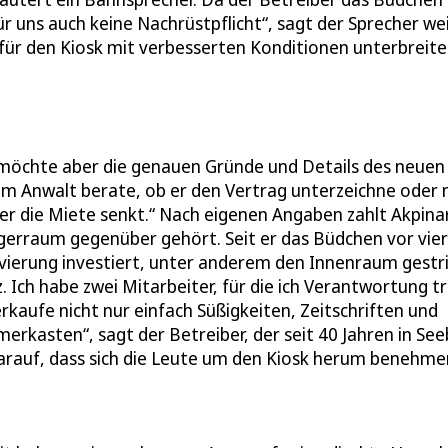
 uns auch keine Nachrüstpflicht“, sagt der Sprecher wei
ür den Kiosk mit verbesserten Konditionen unterbreite
, möchte aber die genauen Gründe und Details des neuen
em Anwalt berate, ob er den Vertrag unterzeichne oder n
der die Miete senkt.“ Nach eigenen Angaben zahlt Akpina
gerraum gegenüber gehört. Seit er das Büdchen vor vier
vierung investiert, unter anderem den Innenraum gestr
. Ich habe zwei Mitarbeiter, für die ich Verantwortung t
rkaufe nicht nur einfach Süßigkeiten, Zeitschriften und
rkasten“, sagt der Betreiber, der seit 40 Jahren in Se
 darauf, dass sich die Leute um den Kiosk herum benehme