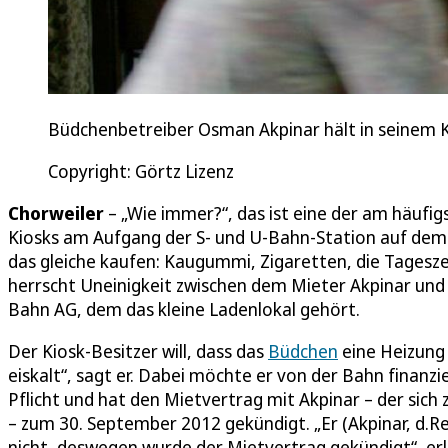
Büdchenbetreiber Osman Akpinar hält in seinem Ki
Copyright: Görtz Lizenz
Chorweiler
– „Wie immer?“, das ist eine der am häufi
Kiosks am Aufgang der S- und U-Bahn-Station auf dem 
das gleiche kaufen: Kaugummi, Zigaretten, die Tageszei
herrscht Uneinigkeit zwischen dem Mieter Akpinar u
Bahn AG, dem das kleine Ladenlokal gehört.
Der Kiosk-Besitzer will, dass das
Büdchen
eine Heizung 
eiskalt“, sagt er. Dabei möchte er von der Bahn finanzie
Pflicht und hat den Mietvertrag mit Akpinar – der sich 
– zum 30. September 2012 gekündigt. „Er (Akpinar, d.R
nicht, deswegen wurde der Mietvertrag gekündigt“, er