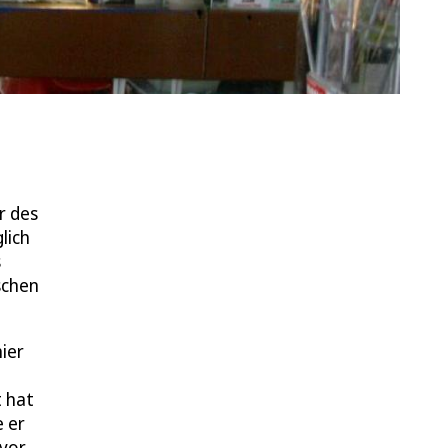
r des
lich
s
schen
ier
t hat
e er
 vor