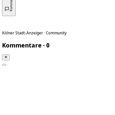
Kommentare
Kölner Stadt-Anzeiger · Community
Kommentare · 0
Mein KStA
Meine Artikel
Meine Region
Meine Newsletter
Mein KStA PLUS
Mein E-Paper