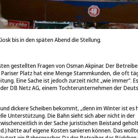
osk bis in den späten Abend die Stellung.
gsten gestellten Fragen von Osman Akpinar. Der Betreibe
Pariser Platz hat eine Menge Stammkunden, die oft täg
tung. Eine Sache ist jedoch zurzeit nicht „wie immer“. E
nd der DB Netz AG, einem Tochterunternehmen der Deut
und dickere Scheiben bekommt, „denn im Winter ist es h
lle Unterstützung. Die Bahn sieht sich aber nicht in der
zwischenzeitlich in der Sache juristischen Beistand gehol
ed.) hätte auf eigene Kosten sanieren können. Das wollt
läutert ein Bahnsprecher. Da der Betreiber das Büdchen