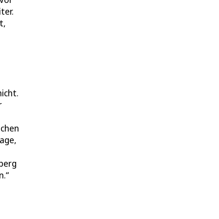
ter.
t,
icht.
r
ichen
rage,
eberg
n.“