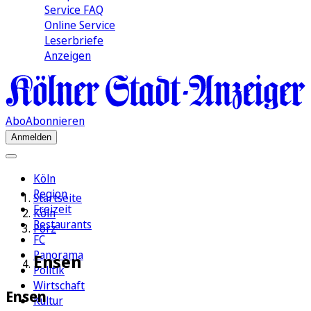
Service FAQ
Online Service
Leserbriefe
Anzeigen
Abo
Abonnieren
Anmelden
Köln
Region
Startseite
Freizeit
Köln
Restaurants
Porz
FC
Panorama
Ensen
Politik
Wirtschaft
Ensen
Kultur