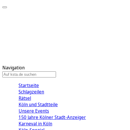
Mein KStA
Meine Artikel
Meine Region
Meine Newsletter
Mein KStA PLUS
Mein E-Paper
Navigation
Startseite
Schlagzeilen
Rätsel
Köln und Stadtteile
Unsere Events
150 Jahre Kölner Stadt-Anzeiger
Karneval in Köln