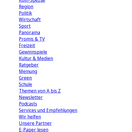
Köln-Spezial
Region
Politik
Wirtschaft
Sport
Panorama
Promis & TV
Freizeit
Gewinnspiele
Kultur & Medien
Ratgeber
Meinung
Green
Schule
Themen von A bis Z
Newsletter
Podcasts
Services und Empfehlungen
Wir helfen
Unsere Partner
E-Paper lesen