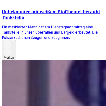
Unbekannter mit weißem Stoffbeutel beraubt
Tankstelle
Ein maskierter Mann hat am Dienstagnachmittag eine
Tankstelle in Ensen überfallen und Bargeld erbeutet. Die
Polizei sucht nun Zeugen und Zeuginnen.
Merken