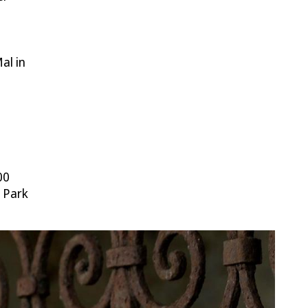
al in
00
n Park