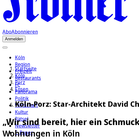
Abo
Abonnieren
Anmelden
Köln
Region
Startseite
Freizeit
Köln
Restaurants
Porz
FC
Ensen
Panorama
Politik
Köln-Porz: Star-Architekt David 
Wirtschaft
Kultur
Rätsel
„Wir sind bereit, hier ein Schmuc
Newsletter
Wohnungen in Köln
E-Paper