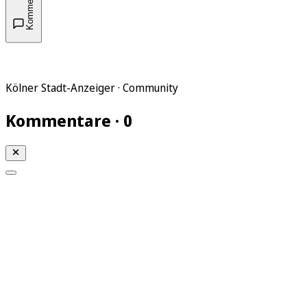
Kommentare
Kölner Stadt-Anzeiger · Community
Kommentare · 0
Mein KStA
Meine Artikel
Meine Region
Meine Newsletter
Mein KStA PLUS
Mein E-Paper