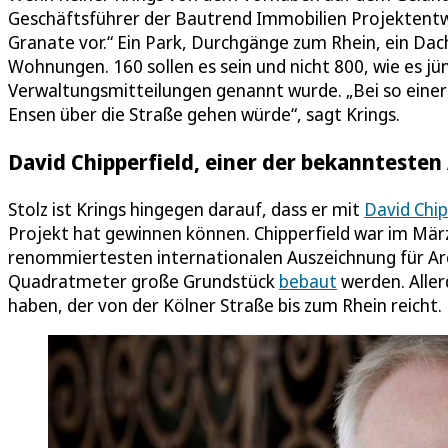
Geschäftsführer der Bautrend Immobilien Projektentw
Granate vor.“ Ein Park, Durchgänge zum Rhein, ein Dach
Wohnungen. 160 sollen es sein und nicht 800, wie es jüng
Verwaltungsmitteilungen genannt wurde. „Bei so einer 
Ensen über die Straße gehen würde“, sagt Krings.
David Chipperfield, einer der bekanntesten
Stolz ist Krings hingegen darauf, dass er mit
David Chip
Projekt hat gewinnen können. Chipperfield war im März
renommiertesten internationalen Auszeichnung für Arc
Quadratmeter große Grundstück
bebaut
werden. Aller
haben, der von der Kölner Straße bis zum Rhein reicht. De