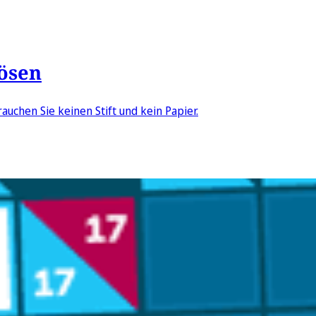
lösen
auchen Sie keinen Stift und kein Papier.
l
önnen Sie Kakuro spielen