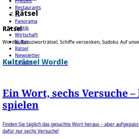
Freizeit
Restaurants
Rätsel
FC
Panorama
Rätsel
Politik
Wirtschaft
Kultur
Wordle, Kreuzworträtsel, Schiffe versenken, Sudoku: Auf unse
Rätsel
Newsletter
Kulträtsel Wordle
E-Paper
Ein Wort, sechs Versuche – 
spielen
Finden Sie täglich das gesuchte Wort heraus – aber aufgepass
dafür nur sechs Versuche!