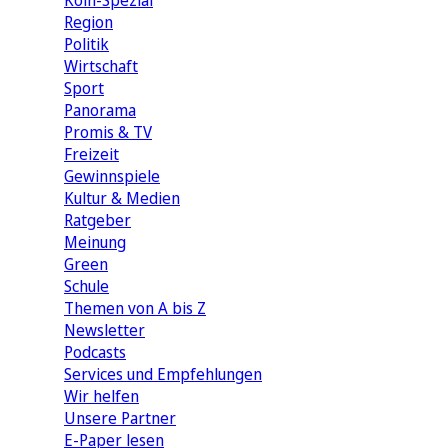
Köln-Spezial
Region
Politik
Wirtschaft
Sport
Panorama
Promis & TV
Freizeit
Gewinnspiele
Kultur & Medien
Ratgeber
Meinung
Green
Schule
Themen von A bis Z
Newsletter
Podcasts
Services und Empfehlungen
Wir helfen
Unsere Partner
E-Paper lesen