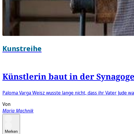
Kunstreihe
Künstlerin baut in der Synagog
Paloma Varga Weisz wusste lange nicht, dass ihr Vater Jude wa
Von
Maria Machnik
Merken