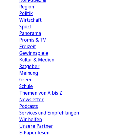
Köln-Spezial
Region
Politik
Wirtschaft
Sport
Panorama
Promis & TV
Freizeit
Gewinnspiele
Kultur & Medien
Ratgeber
Meinung
Green
Schule
Themen von A bis Z
Newsletter
Podcasts
Services und Empfehlungen
Wir helfen
Unsere Partner
E-Paper lesen