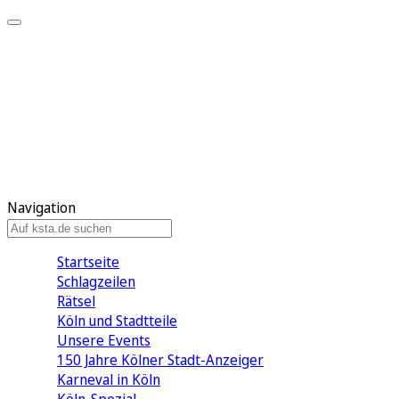
Mein KStA
Meine Artikel
Meine Region
Meine Newsletter
Mein KStA PLUS
Mein E-Paper
Navigation
Startseite
Schlagzeilen
Rätsel
Köln und Stadtteile
Unsere Events
150 Jahre Kölner Stadt-Anzeiger
Karneval in Köln