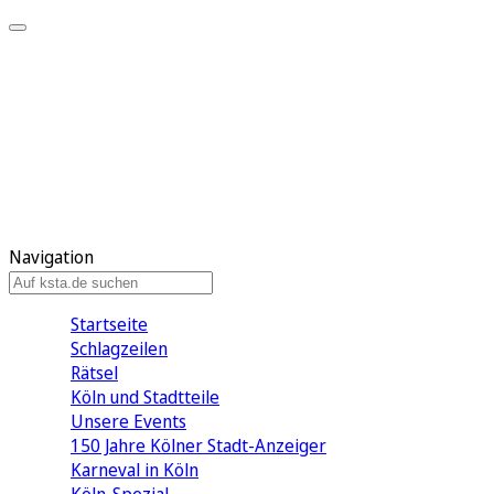
Mein KStA
Meine Artikel
Meine Region
Meine Newsletter
Mein KStA PLUS
Mein E-Paper
Navigation
Startseite
Schlagzeilen
Rätsel
Köln und Stadtteile
Unsere Events
150 Jahre Kölner Stadt-Anzeiger
Karneval in Köln