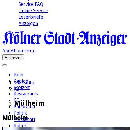
Service FAQ
Online Service
Leserbriefe
Anzeigen
Abo
Abonnieren
Anmelden
Köln
Region
Startseite
Freizeit
Köln
Restaurants
FC
Mülheim
Panorama
Politik
Mülheim
Wirtschaft
Kultur