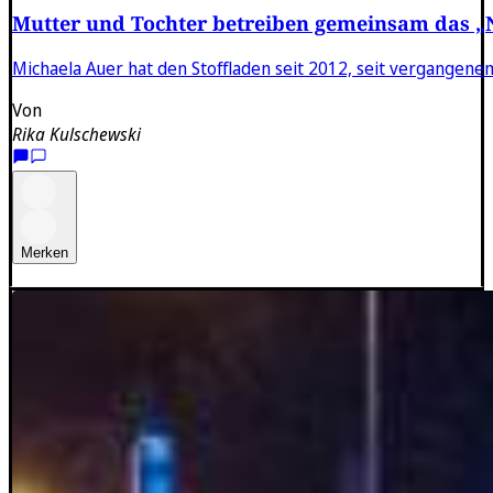
Mutter und Tochter betreiben gemeinsam das 
Michaela Auer hat den Stoffladen seit 2012, seit vergangene
Von
Rika Kulschewski
Merken