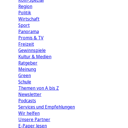
Köln-Spezial
Region
Politik
Wirtschaft
Sport
Panorama
Promis & TV
Freizeit
Gewinnspiele
Kultur & Medien
Ratgeber
Meinung
Green
Schule
Themen von A bis Z
Newsletter
Podcasts
Services und Empfehlungen
Wir helfen
Unsere Partner
E-Paper lesen