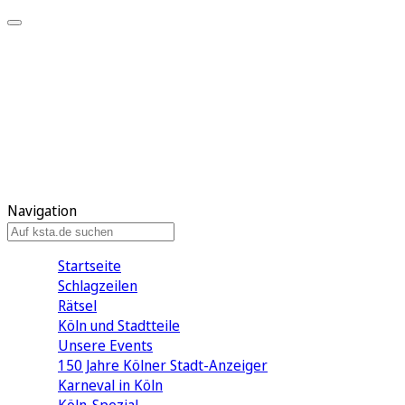
Mein KStA
Meine Artikel
Meine Region
Meine Newsletter
Mein KStA PLUS
Mein E-Paper
Navigation
Startseite
Schlagzeilen
Rätsel
Köln und Stadtteile
Unsere Events
150 Jahre Kölner Stadt-Anzeiger
Karneval in Köln