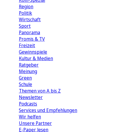
Köln-Spezial
Region
Politik
Wirtschaft
Sport
Panorama
Promis & TV
Freizeit
Gewinnspiele
Kultur & Medien
Ratgeber
Meinung
Green
Schule
Themen von A bis Z
Newsletter
Podcasts
Services und Empfehlungen
Wir helfen
Unsere Partner
E-Paper lesen