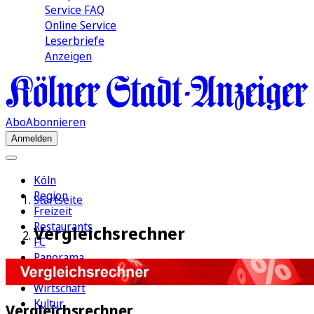
Service FAQ
Online Service
Leserbriefe
Anzeigen
Abo
Abonnieren
Anmelden
Köln
Region
Startseite
Freizeit
Restaurants
Vergleichsrechner
FC
Panorama
Politik
Wirtschaft
Kultur
Vergleichsrechner