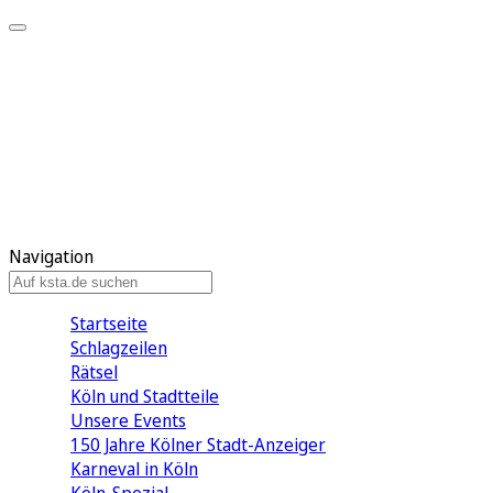
Mein KStA
Meine Artikel
Meine Region
Meine Newsletter
Mein KStA PLUS
Mein E-Paper
Navigation
Startseite
Schlagzeilen
Rätsel
Köln und Stadtteile
Unsere Events
150 Jahre Kölner Stadt-Anzeiger
Karneval in Köln