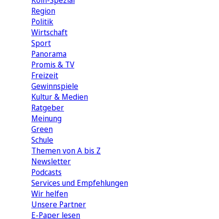
Köln-Spezial
Region
Politik
Wirtschaft
Sport
Panorama
Promis & TV
Freizeit
Gewinnspiele
Kultur & Medien
Ratgeber
Meinung
Green
Schule
Themen von A bis Z
Newsletter
Podcasts
Services und Empfehlungen
Wir helfen
Unsere Partner
E-Paper lesen