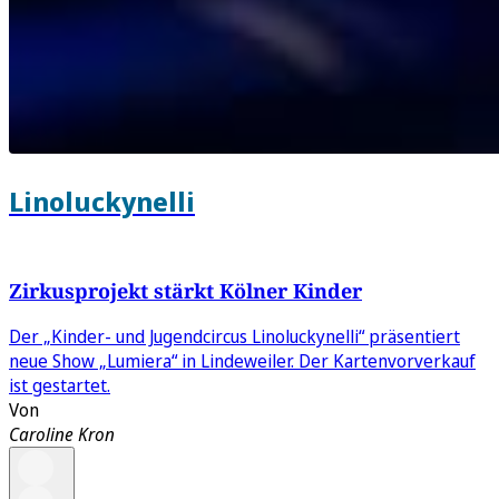
Linoluckynelli
Zirkusprojekt stärkt Kölner Kinder
Der „Kinder- und Jugendcircus Linoluckynelli“ präsentiert
neue Show „Lumiera“ in Lindeweiler. Der Kartenvorverkauf
ist gestartet.
Von
Caroline Kron