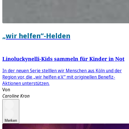
„wir helfen“-Helden
Linoluckynelli-Kids sammeln für Kinder in Not
In der neuen Serie stelllen wir Menschen aus Köln und der
Region vor, die „wir helfen e.V.“ mit originellen Benefiz-
Aktionen unterstützen.
Von
Caroline Kron
Merken