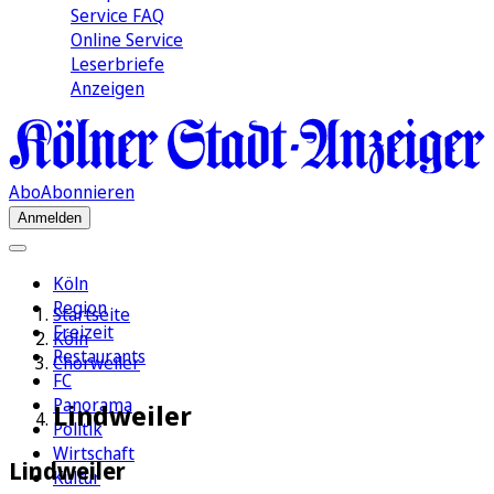
Service FAQ
Online Service
Leserbriefe
Anzeigen
Abo
Abonnieren
Anmelden
Köln
Region
Startseite
Freizeit
Köln
Restaurants
Chorweiler
FC
Panorama
Lindweiler
Politik
Wirtschaft
Lindweiler
Kultur