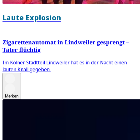
Laute Explosion
Zigarettenautomat in Lindweiler gesprengt –
Täter flüchtig
Im Kölner Stadtteil Lindweiler hat es in der Nacht einen
lauten Knall gegeben.
Merken