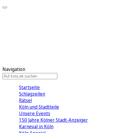
Mein KStA
Meine Artikel
Meine Region
Meine Newsletter
Mein KStA PLUS
Mein E-Paper
Navigation
Startseite
Schlagzeilen
Rätsel
Köln und Stadtteile
Unsere Events
150 Jahre Kölner Stadt-Anzeiger
Karneval in Köln