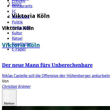
Freizeit
Sport
Restaurants
FC
Viktoria Köln
Panorama
Politik
Viktoria Köln
Wirtschaft
Kultur
Rätsel
Viktoria Köln
Newsletter
E-Paper
Der neue Mann fürs Unberechenbare
Niklas Castelle soll die Offensive der Höhenberger ankurbel
Von
Christian Krämer
Merken