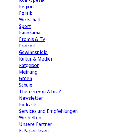
Köln-Spezial
Region
Politik
Wirtschaft
Sport
Panorama
Promis & TV
Freizeit
Gewinnspiele
Kultur & Medien
Ratgeber
Meinung
Green
Schule
Themen von A bis Z
Newsletter
Podcasts
Services und Empfehlungen
Wir helfen
Unsere Partner
E-Paper lesen