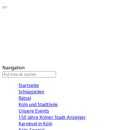
Mein KStA
Meine Artikel
Meine Region
Meine Newsletter
Mein KStA PLUS
Mein E-Paper
Navigation
Startseite
Schlagzeilen
Rätsel
Köln und Stadtteile
Unsere Events
150 Jahre Kölner Stadt-Anzeiger
Karneval in Köln