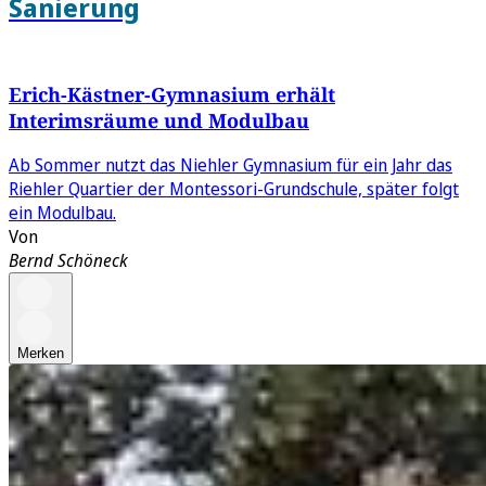
Sanierung
Erich-Kästner-Gymnasium erhält
Interimsräume und Modulbau
Ab Sommer nutzt das Niehler Gymnasium für ein Jahr das
Riehler Quartier der Montessori-Grundschule, später folgt
ein Modulbau.
Von
Bernd Schöneck
Merken