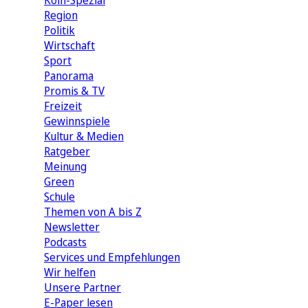
Köln-Spezial
Region
Politik
Wirtschaft
Sport
Panorama
Promis & TV
Freizeit
Gewinnspiele
Kultur & Medien
Ratgeber
Meinung
Green
Schule
Themen von A bis Z
Newsletter
Podcasts
Services und Empfehlungen
Wir helfen
Unsere Partner
E-Paper lesen