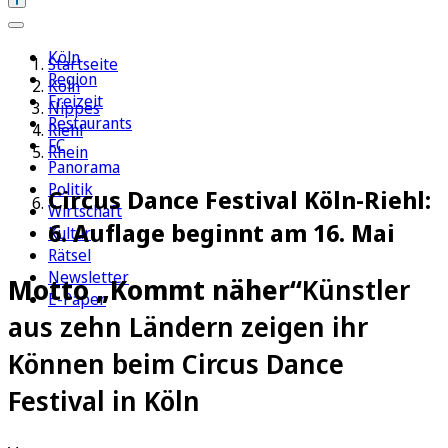
Köln
Startseite
Region
Köln
Freizeit
Nippes
Restaurants
Riehl
FC
Rhein
Panorama
Politik
Circus Dance Festival Köln-Riehl:
Wirtschaft
6. Auflage beginnt am 16. Mai
Kultur
Rätsel
Newsletter
Motto „Kommt näher“
Künstler
E-Paper
aus zehn Ländern zeigen ihr
Können beim Circus Dance
Festival in Köln