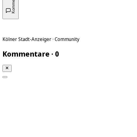
Kommentare
Kölner Stadt-Anzeiger · Community
Kommentare · 0
Mein KStA
Meine Artikel
Meine Region
Meine Newsletter
Mein KStA PLUS
Mein E-Paper