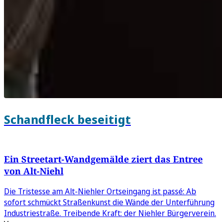
Schandfleck beseitigt
Ein Streetart-Wandgemälde ziert das Entree
von Alt-Niehl
Die Tristesse am Alt-Niehler Ortseingang ist passé: Ab
sofort schmückt Straßenkunst die Wände der Unterführung
Industriestraße. Treibende Kraft: der Niehler Bürgerverein.