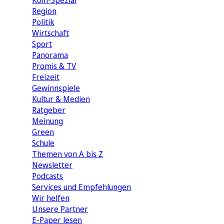
Köln-Spezial
Region
Politik
Wirtschaft
Sport
Panorama
Promis & TV
Freizeit
Gewinnspiele
Kultur & Medien
Ratgeber
Meinung
Green
Schule
Themen von A bis Z
Newsletter
Podcasts
Services und Empfehlungen
Wir helfen
Unsere Partner
E-Paper lesen