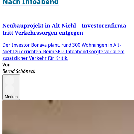
Nach Infoabend
Neubauprojekt in Alt-Niehl – Investorenfirma
tritt Verkehrssorgen entgegen
Der Investor Bonava plant, rund 300 Wohnungen in Alt-
Niehl zu errichten. Beim SPD-Infoabend sorgte vor allem
zusätzlicher Verkehr für Kritik.
Von
Bernd Schöneck
Merken