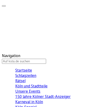
Mein KStA
Meine Artikel
Meine Region
Meine Newsletter
Mein KStA PLUS
Mein E-Paper
Navigation
Startseite
Schlagzeilen
Rätsel
Köln und Stadtteile
Unsere Events
150 Jahre Kölner Stadt-Anzeiger
Karneval in Köln