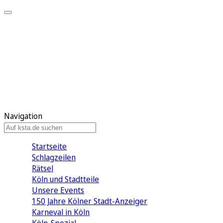
Mein KStA
Meine Artikel
Meine Region
Meine Newsletter
Mein KStA PLUS
Mein E-Paper
Navigation
Startseite
Schlagzeilen
Rätsel
Köln und Stadtteile
Unsere Events
150 Jahre Kölner Stadt-Anzeiger
Karneval in Köln