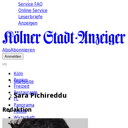
Service FAQ
Online Service
Leserbriefe
Anzeigen
Abo
Abonnieren
Anmelden
Köln
Region
Startseite
Freizeit
Restaurants
Sara Pichireddu
FC
Panorama
Redaktion
Politik
Wirtschaft
Kultur