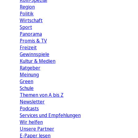
Köln-Spezial
Region
Politik
Wirtschaft
Sport
Panorama
Promis & TV
Freizeit
Gewinnspiele
Kultur & Medien
Ratgeber
Meinung
Green
Schule
Themen von A bis Z
Newsletter
Podcasts
Services und Empfehlungen
Wir helfen
Unsere Partner
E-Paper lesen