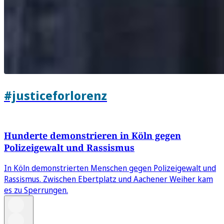
#justiceforlorenz
Hunderte demonstrieren in Köln gegen
Polizeigewalt und Rassismus
In Köln demonstrierten Menschen gegen Polizeigewalt und
Rassismus. Zwischen Ebertplatz und Aachener Weiher kam
es zu Sperrungen.