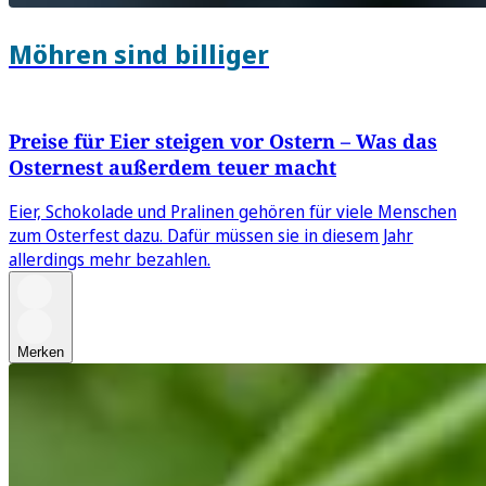
Möhren sind billiger
Preise für Eier steigen vor Ostern – Was das
Osternest außerdem teuer macht
Eier, Schokolade und Pralinen gehören für viele Menschen
zum Osterfest dazu. Dafür müssen sie in diesem Jahr
allerdings mehr bezahlen.
Merken