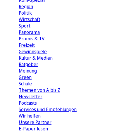
Köln-Spezial
Region
Politik
Wirtschaft
Sport
Panorama
Promis & TV
Freizeit
Gewinnspiele
Kultur & Medien
Ratgeber
Meinung
Green
Schule
Themen von A bis Z
Newsletter
Podcasts
Services und Empfehlungen
Wir helfen
Unsere Partner
E-Paper lesen