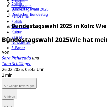
Freizeit
Politik
Restaurants
Bundestagswahl 2025
FC
Deutscher Bundestag
Panorama
Politik
Bundestagswahl 2025 in Köln: Wie
Wirtschaft
Kultur
Rätsel
Bundestagswahl 2025
Wie hat mei
Newsletter
E-Paper
Von
Sara Pichireddu
und
Timo Schillinger
26.02.2025, 05:43 Uhr
2 min
Auf Google bevorzugen
Anhören