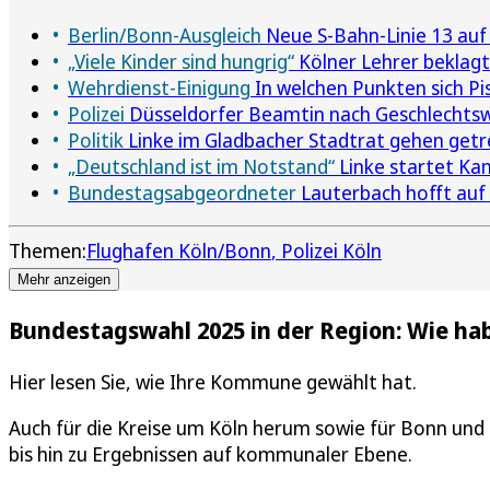
Berlin/Bonn-Ausgleich
Neue S-Bahn-Linie 13 auf
„Viele Kinder sind hungrig“
Kölner Lehrer beklagt
Wehrdienst-Einigung
In welchen Punkten sich Pis
Polizei
Düsseldorfer Beamtin nach Geschlechts
Politik
Linke im Gladbacher Stadtrat gehen get
„Deutschland ist im Notstand“
Linke startet Ka
Bundestagsabgeordneter
Lauterbach hofft auf
Themen:
Flughafen Köln/Bonn
Polizei Köln
Mehr anzeigen
Bundestagswahl 2025 in der Region: Wie h
Hier lesen Sie, wie Ihre Kommune gewählt hat.
Auch für die Kreise um Köln herum sowie für Bonn und 
bis hin zu Ergebnissen auf kommunaler Ebene.