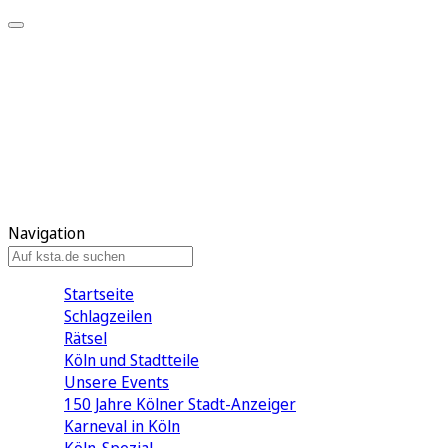
Mein KStA
Meine Artikel
Meine Region
Meine Newsletter
Mein KStA PLUS
Mein E-Paper
Navigation
Startseite
Schlagzeilen
Rätsel
Köln und Stadtteile
Unsere Events
150 Jahre Kölner Stadt-Anzeiger
Karneval in Köln