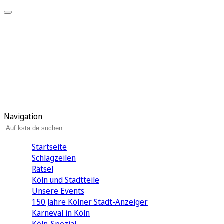
Mein KStA
Meine Artikel
Meine Region
Meine Newsletter
Mein KStA PLUS
Mein E-Paper
Navigation
Startseite
Schlagzeilen
Rätsel
Köln und Stadtteile
Unsere Events
150 Jahre Kölner Stadt-Anzeiger
Karneval in Köln