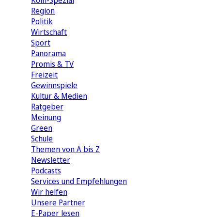
Köln-Spezial
Region
Politik
Wirtschaft
Sport
Panorama
Promis & TV
Freizeit
Gewinnspiele
Kultur & Medien
Ratgeber
Meinung
Green
Schule
Themen von A bis Z
Newsletter
Podcasts
Services und Empfehlungen
Wir helfen
Unsere Partner
E-Paper lesen