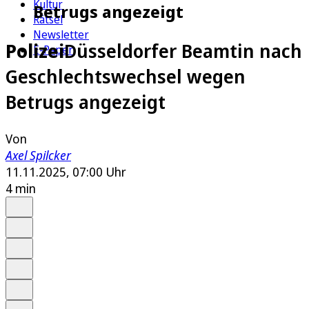
Kultur
Betrugs angezeigt
Rätsel
Newsletter
Polizei
Düsseldorfer Beamtin nach
E-Paper
Geschlechtswechsel wegen
Betrugs angezeigt
Von
Axel Spilcker
11.11.2025, 07:00 Uhr
4 min
Auf Google bevorzugen
Anhören
Schrift
Merken
Drucken
Teilen