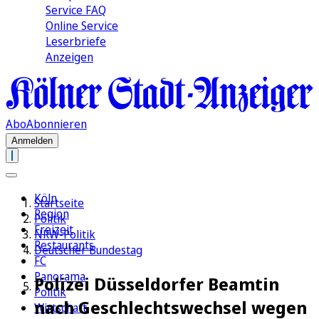
Service FAQ
Online Service
Leserbriefe
Anzeigen
Abo
Abonnieren
Anmelden
Köln
Startseite
Region
Politik
Freizeit
NRW-Politik
Restaurants
Deutscher Bundestag
FC
Panorama
Polizei Düsseldorfer Beamtin
Politik
nach Geschlechtswechsel wegen
Wirtschaft