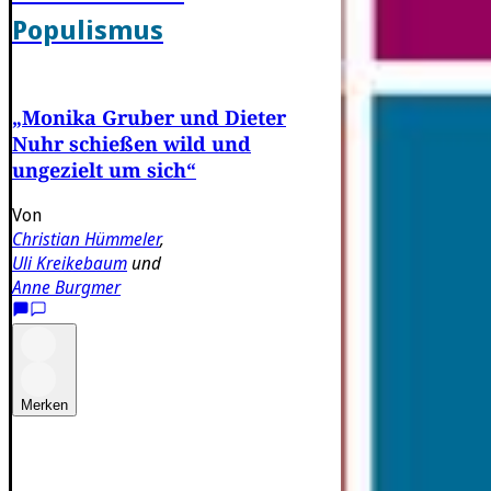
Populismus
„Monika Gruber und Dieter
Nuhr schießen wild und
ungezielt um sich“
Von
Christian Hümmeler
,
Uli Kreikebaum
und
Anne Burgmer
Merken