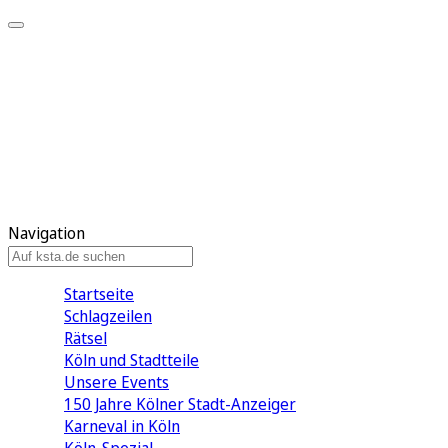
Mein KStA
Meine Artikel
Meine Region
Meine Newsletter
Mein KStA PLUS
Mein E-Paper
Navigation
Startseite
Schlagzeilen
Rätsel
Köln und Stadtteile
Unsere Events
150 Jahre Kölner Stadt-Anzeiger
Karneval in Köln