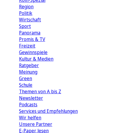
Köln-Spezial
Region
Politik
Wirtschaft
Sport
Panorama
Promis & TV
Freizeit
Gewinnspiele
Kultur & Medien
Ratgeber
Meinung
Green
Schule
Themen von A bis Z
Newsletter
Podcasts
Services und Empfehlungen
Wir helfen
Unsere Partner
E-Paper lesen