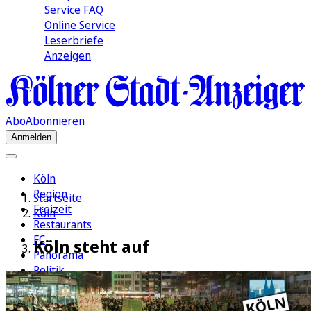
Service FAQ
Online Service
Leserbriefe
Anzeigen
Abo
Abonnieren
Anmelden
Köln
Region
Startseite
Freizeit
Köln
Restaurants
FC
Köln steht auf
Panorama
Politik
Wirtschaft
Kultur