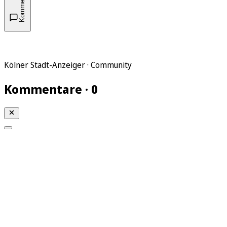
Kommentare
Kölner Stadt-Anzeiger · Community
Kommentare · 0
Mein KStA
Meine Artikel
Meine Region
Meine Newsletter
Mein KStA PLUS
Mein E-Paper