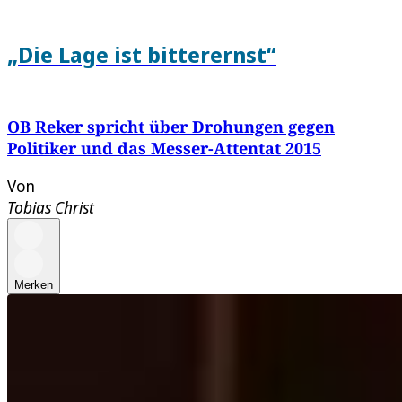
„Die Lage ist bitterernst“
OB Reker spricht über Drohungen gegen
Politiker und das Messer-Attentat 2015
Von
Tobias Christ
Merken