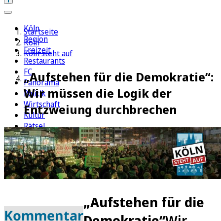
Köln
Startseite
Region
Köln
Freizeit
Köln steht auf
Restaurants
FC
„Aufstehen für die Demokratie“:
Panorama
Wir müssen die Logik der
Politik
Wirtschaft
Entzweiung durchbrechen
Kultur
Rätsel
Newsletter
E-Paper
„Aufstehen für die
Kommentar
Demokratie“
Wir