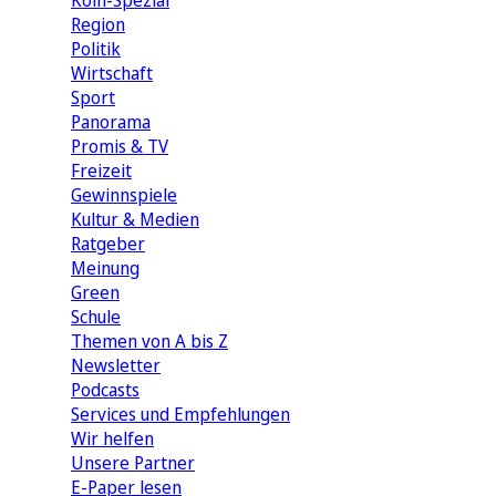
Köln-Spezial
Region
Politik
Wirtschaft
Sport
Panorama
Promis & TV
Freizeit
Gewinnspiele
Kultur & Medien
Ratgeber
Meinung
Green
Schule
Themen von A bis Z
Newsletter
Podcasts
Services und Empfehlungen
Wir helfen
Unsere Partner
E-Paper lesen