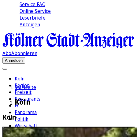
Service FAQ
Online Service
Leserbriefe
Anzeigen
Abo
Abonnieren
Anmelden
Köln
Region
Startseite
Freizeit
Restaurants
Köln
FC
Panorama
Köln
Politik
Wirtschaft
Kultur