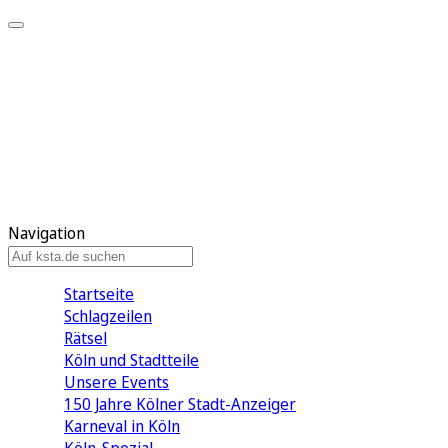
Mein KStA
Meine Artikel
Meine Region
Meine Newsletter
Mein KStA PLUS
Mein E-Paper
Navigation
Startseite
Schlagzeilen
Rätsel
Köln und Stadtteile
Unsere Events
150 Jahre Kölner Stadt-Anzeiger
Karneval in Köln