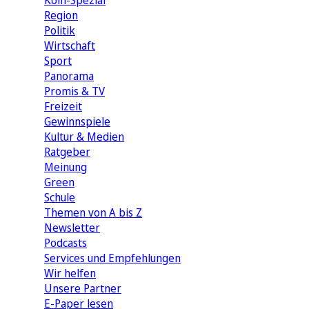
Köln-Spezial
Region
Politik
Wirtschaft
Sport
Panorama
Promis & TV
Freizeit
Gewinnspiele
Kultur & Medien
Ratgeber
Meinung
Green
Schule
Themen von A bis Z
Newsletter
Podcasts
Services und Empfehlungen
Wir helfen
Unsere Partner
E-Paper lesen