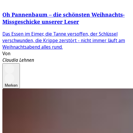
Oh Pannenbaum – die schönsten Weihnachts-
Missgeschicke unserer Leser
Das Essen im Eimer, die Tanne versoffen, der Schlüssel
verschwunden, die Krippe zerstört - nicht immer läuft am
Weihnachtsabend alles rund.
Von
Claudia Lehnen
Merken