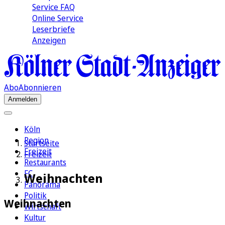
Service FAQ
Online Service
Leserbriefe
Anzeigen
Abo
Abonnieren
Anmelden
Köln
Region
Startseite
Freizeit
Freizeit
Restaurants
FC
Weihnachten
Panorama
Politik
Weihnachten
Wirtschaft
Kultur