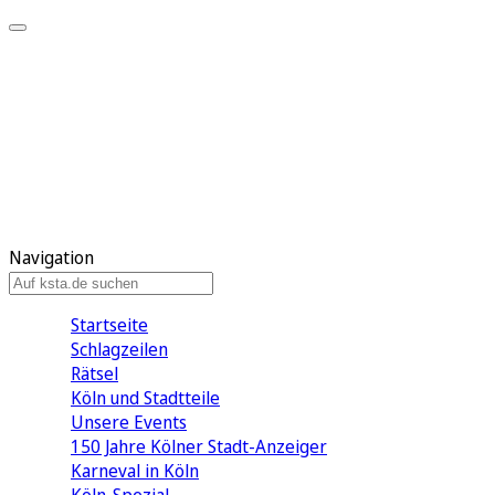
Mein KStA
Meine Artikel
Meine Region
Meine Newsletter
Mein KStA PLUS
Mein E-Paper
Navigation
Startseite
Schlagzeilen
Rätsel
Köln und Stadtteile
Unsere Events
150 Jahre Kölner Stadt-Anzeiger
Karneval in Köln