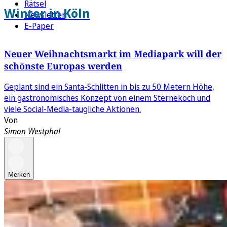
Rätsel
Winter in Köln
Newsletter
E-Paper
Neuer Weihnachtsmarkt im Mediapark will der
schönste Europas werden
Geplant sind ein Santa-Schlitten in bis zu 50 Metern Höhe,
ein gastronomisches Konzept von einem Sternekoch und
viele Social-Media-taugliche Aktionen.
Von
Simon Westphal
Merken