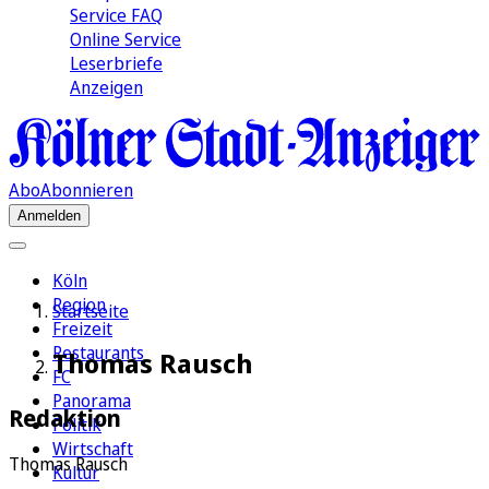
Service FAQ
Online Service
Leserbriefe
Anzeigen
Abo
Abonnieren
Anmelden
Köln
Region
Startseite
Freizeit
Restaurants
Thomas Rausch
FC
Panorama
Redaktion
Politik
Wirtschaft
Thomas Rausch
Kultur