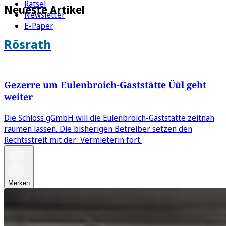
Rätsel
Neueste Artikel
Newsletter
E-Paper
Rösrath
Gezerre um Eulenbroich-Gaststätte Üül geht
weiter
Die Schloss gGmbH will die Eulenbroich-Gaststätte zeitnah
räumen lassen. Die bisherigen Betreiber setzen den
Rechtsstreit mit der Vermieterin fort.
Merken