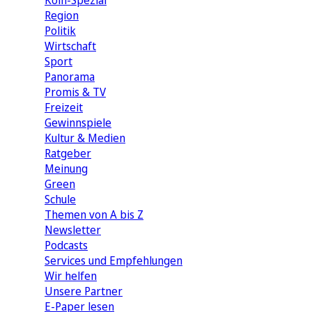
Köln-Spezial
Region
Politik
Wirtschaft
Sport
Panorama
Promis & TV
Freizeit
Gewinnspiele
Kultur & Medien
Ratgeber
Meinung
Green
Schule
Themen von A bis Z
Newsletter
Podcasts
Services und Empfehlungen
Wir helfen
Unsere Partner
E-Paper lesen