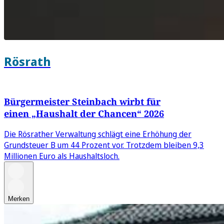
Rösrath
Bürgermeister Steinbach wirbt für
einen „Haushalt der Chancen“ 2026
Die Rösrather Verwaltung schlägt eine Erhöhung der
Grundsteuer B um 44 Prozent vor. Trotzdem bleiben 9,3
Millionen Euro als Haushaltsloch.
Merken