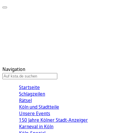
Mein KStA
Meine Artikel
Meine Region
Meine Newsletter
Mein KStA PLUS
Mein E-Paper
Navigation
Startseite
Schlagzeilen
Rätsel
Köln und Stadtteile
Unsere Events
150 Jahre Kölner Stadt-Anzeiger
Karneval in Köln