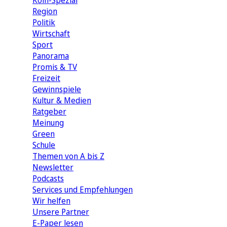
Köln-Spezial
Region
Politik
Wirtschaft
Sport
Panorama
Promis & TV
Freizeit
Gewinnspiele
Kultur & Medien
Ratgeber
Meinung
Green
Schule
Themen von A bis Z
Newsletter
Podcasts
Services und Empfehlungen
Wir helfen
Unsere Partner
E-Paper lesen