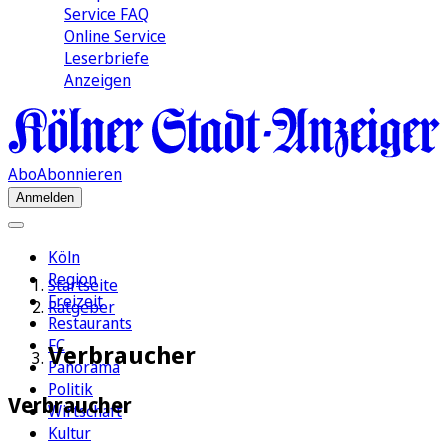
Service FAQ
Online Service
Leserbriefe
Anzeigen
Abo
Abonnieren
Anmelden
Köln
Region
Startseite
Freizeit
Ratgeber
Restaurants
FC
Verbraucher
Panorama
Politik
Verbraucher
Wirtschaft
Kultur