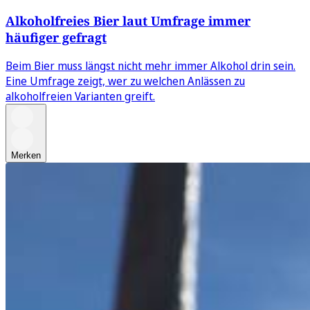
Alkoholfreies Bier laut Umfrage immer
häufiger gefragt
Beim Bier muss längst nicht mehr immer Alkohol drin sein.
Eine Umfrage zeigt, wer zu welchen Anlässen zu
alkoholfreien Varianten greift.
Merken