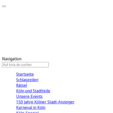
Mein KStA
Meine Artikel
Meine Region
Meine Newsletter
Mein KStA PLUS
Mein E-Paper
Navigation
Startseite
Schlagzeilen
Rätsel
Köln und Stadtteile
Unsere Events
150 Jahre Kölner Stadt-Anzeiger
Karneval in Köln