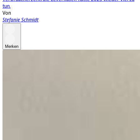
tun.
Von
Stefanie Schmidt
Merken