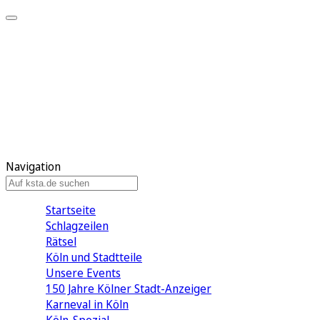
Mein KStA
Meine Artikel
Meine Region
Meine Newsletter
Mein KStA PLUS
Mein E-Paper
Navigation
Startseite
Schlagzeilen
Rätsel
Köln und Stadtteile
Unsere Events
150 Jahre Kölner Stadt-Anzeiger
Karneval in Köln