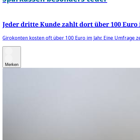
Jeder dritte Kunde zahlt dort über 100 Euro
Girokonten kosten oft über 100 Euro im Jahr. Eine Umfrage ze
Merken