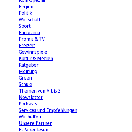
Köln-Spezial
Region
Politik
Wirtschaft
Sport
Panorama
Promis & TV
Freizeit
Gewinnspiele
Kultur & Medien
Ratgeber
Meinung
Green
Schule
Themen von A bis Z
Newsletter
Podcasts
Services und Empfehlungen
Wir helfen
Unsere Partner
E-Paper lesen