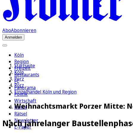
Abo
Abonnieren
Anmelden
Köln
Region
Startseite
Freizeit
Köln
Restaurants
Porz
FC
Porz
Panorama
Einzelhandel Köln und Region
Politik
Wirtschaft
Weihnachtsmarkt Porzer Mitte: 
Kultur
Rätsel
Newsletter
Nach jahrelanger Baustellenphas
E-Paper