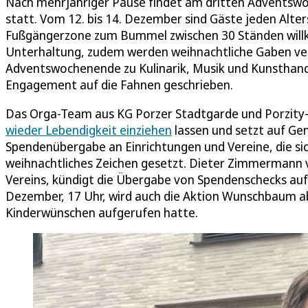
Nach mehrjähriger Pause findet am dritten Adventswo
statt. Vom 12. bis 14. Dezember sind Gäste jeden Alte
Fußgängerzone zum Bummel zwischen 30 Ständen will
Unterhaltung, zudem werden weihnachtliche Gaben verte
Adventswochenende zu Kulinarik, Musik und Kunsthandw
Engagement auf die Fahnen geschrieben.
Das Orga-Team aus KG Porzer Stadtgarde und Porzity-V
wieder Lebendigkeit einziehen
lassen und setzt auf Ge
Spendenübergabe an Einrichtungen und Vereine, die si
weihnachtliches Zeichen gesetzt. Dieter Zimmermann v
Vereins, kündigt die Übergabe von Spendenschecks auf
Dezember, 17 Uhr, wird auch die Aktion Wunschbaum ab
Kinderwünschen aufgerufen hatte.