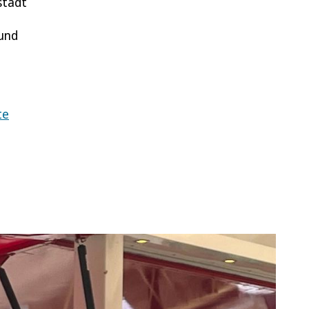
stadt
und
te