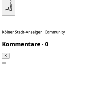
Kommentare
Kölner Stadt-Anzeiger · Community
Kommentare · 0
Mein KStA
Meine Artikel
Meine Region
Meine Newsletter
Mein KStA PLUS
Mein E-Paper