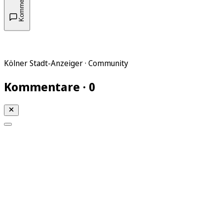
Kommentare
Kölner Stadt-Anzeiger · Community
Kommentare · 0
Mein KStA
Meine Artikel
Meine Region
Meine Newsletter
Mein KStA PLUS
Mein E-Paper