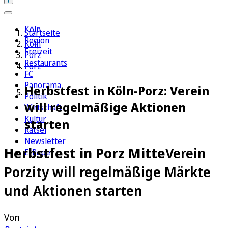
Köln
Startseite
Region
Köln
Freizeit
Porz
Restaurants
Porz
FC
Panorama
Herbstfest in Köln-Porz: Verein
Politik
will regelmäßige Aktionen
Wirtschaft
Kultur
starten
Rätsel
Newsletter
Herbstfest in Porz Mitte
Verein
E-Paper
Porzity will regelmäßige Märkte
und Aktionen starten
Von