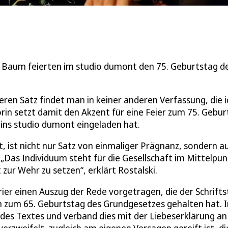
rt Baum feierten im studio dumont den 75. Geburtstag d
ren Satz findet man in keiner anderen Verfassung, die i
orin setzt damit den Akzent für eine Feier zum 75. Gebu
 ins studio dumont eingeladen hat.
, ist nicht nur Satz von einmaliger Prägnanz, sondern a
„Das Individuum steht für die Gesellschaft im Mittelpun
zur Wehr zu setzen“, erklärt Rostalski.
ier einen Auszug der Rede vorgetragen, die der Schriftst
n zum 65. Geburtstag des Grundgesetzes gehalten hat. 
des Textes und verband dies mit der Liebeserklärung an
verzweifelt, zugleich am eigenen Versagen gereift ist, di