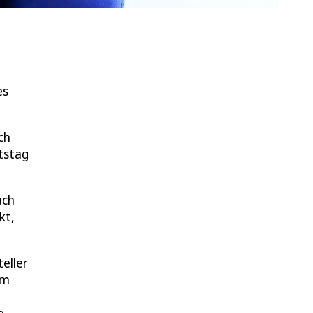
es
ch
rtstag
uch
kt,
eller
Im
e