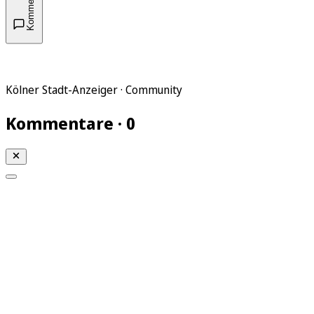
Kommentare
Kölner Stadt-Anzeiger · Community
Kommentare · 0
Mein KStA
Meine Artikel
Meine Region
Meine Newsletter
Mein KStA PLUS
Mein E-Paper