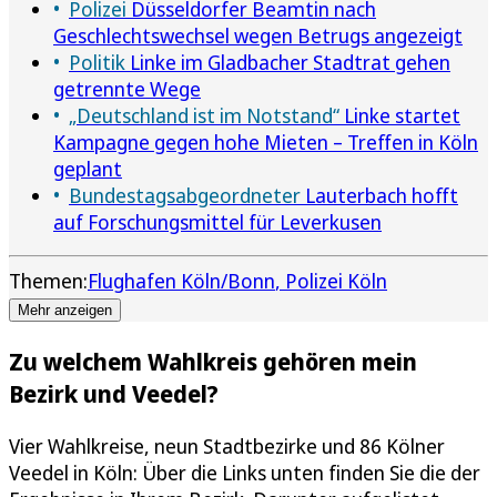
Polizei
Düsseldorfer Beamtin nach
Geschlechtswechsel wegen Betrugs angezeigt
Politik
Linke im Gladbacher Stadtrat gehen
getrennte Wege
„Deutschland ist im Notstand“
Linke startet
Kampagne gegen hohe Mieten – Treffen in Köln
geplant
Bundestagsabgeordneter
Lauterbach hofft
auf Forschungsmittel für Leverkusen
Themen:
Flughafen Köln/Bonn
Polizei Köln
Mehr anzeigen
Zu welchem Wahlkreis gehören mein
Bezirk und Veedel?
Vier Wahlkreise, neun Stadtbezirke und 86 Kölner
Veedel in Köln: Über die Links unten finden Sie die der