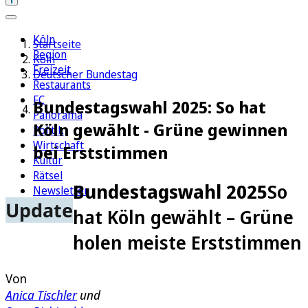
Köln
Startseite
Region
Köln
Freizeit
Deutscher Bundestag
Restaurants
FC
Bundestagswahl 2025: So hat
Panorama
Köln gewählt - Grüne gewinnen
Politik
Wirtschaft
bei Erststimmen
Kultur
Rätsel
Bundestagswahl 2025
So
Newsletter
Update
E-Paper
hat Köln gewählt – Grüne
holen meiste Erststimmen
Von
Anica Tischler
und