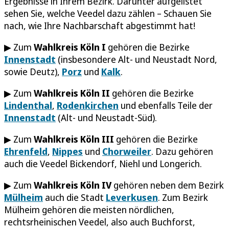
Ergebnisse in Ihrem Bezirk. Darunter aufgelistet
sehen Sie, welche Veedel dazu zählen – Schauen Sie
nach, wie Ihre Nachbarschaft abgestimmt hat!
▶ Zum
Wahlkreis Köln I
gehören die Bezirke
Innenstadt
(insbesondere Alt- und Neustadt Nord,
sowie Deutz),
Porz
und
Kalk
.
▶ Zum
Wahlkreis Köln II
gehören die Bezirke
Lindenthal
,
Rodenkirchen
und ebenfalls Teile der
Innenstadt
(Alt- und Neustadt-Süd).
▶ Zum
Wahlkreis Köln III
gehören die Bezirke
Ehrenfeld
,
Nippes
und
Chorweiler
. Dazu gehören
auch die Veedel Bickendorf, Niehl und Longerich.
▶ Zum
Wahlkreis Köln IV
gehören neben dem Bezirk
Mülheim
auch die Stadt
Leverkusen
. Zum Bezirk
Mülheim gehören die meisten nördlichen,
rechtsrheinischen Veedel, also auch Buchforst,