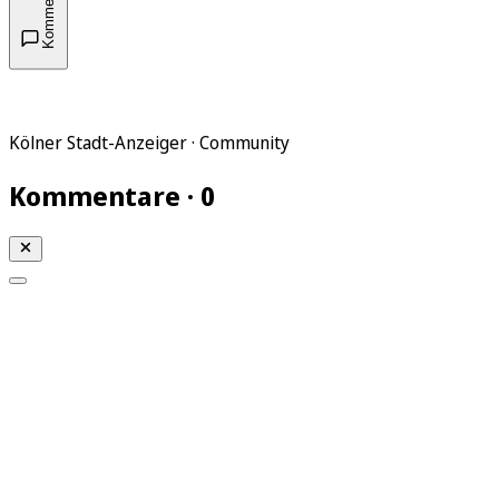
Kommentare
Kölner Stadt-Anzeiger · Community
Kommentare · 0
Mein KStA
Meine Artikel
Meine Region
Meine Newsletter
Mein KStA PLUS
Mein E-Paper