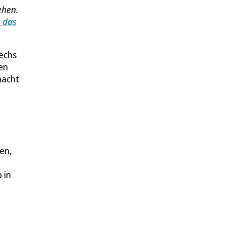
ehen.
 das
Sechs
en
macht
en,
 in