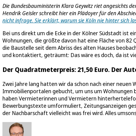
Die Bundesbauministerin Klara Geywitz riet angesichts de
Hendrik Geisler schreibt hier ein Plädoyer für den Absch
nicht infrage. Sie erklärt, warum sie Köln nie hinter sich l
Bei uns direkt um die Ecke in der Kölner Südstadt ist 
Wohnungen, die größte davon hat eine Fläche von 82 Q
die Baustelle seit dem Abriss des alten Hauses beobac
und kontaktiert, geträumt: Das wäre es doch, da ist vie
Der Quadratmeterpreis: 21,50 Euro. Der Auto
Zwei Jahre lang hatten wir da schon nach einer neuen
Immobilienportalen gebucht, um uns um Wohnungen b
haben Vermieterinnen und Vermietern hinterhertelefon
Bewerbungstexte umformuliert, Zeitungsanzeigen gesc
der Nachbarschaft vielleicht was frei wird. Alles umso