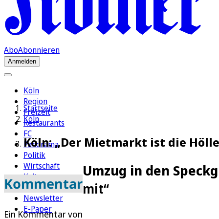
Abo
Abonnieren
Anmelden
Köln
Region
Startseite
Freizeit
Köln
Restaurants
FC
Köln: „Der Mietmarkt ist die Höll
Panorama
Politik
Wirtschaft
Umzug in den Speckg
Kultur
Kommentar
mit“
Rätsel
Newsletter
E-Paper
Ein Kommentar von