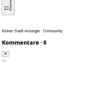
Kommentare
Kölner Stadt-Anzeiger · Community
Kommentare · 0
Mein KStA
Meine Artikel
Meine Region
Meine Newsletter
Mein KStA PLUS
Mein E-Paper