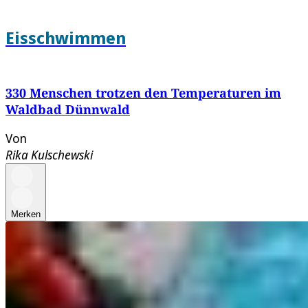
Eisschwimmen
330 Menschen trotzen den Temperaturen im
Waldbad Dünnwald
Von
Rika Kulschewski
Merken