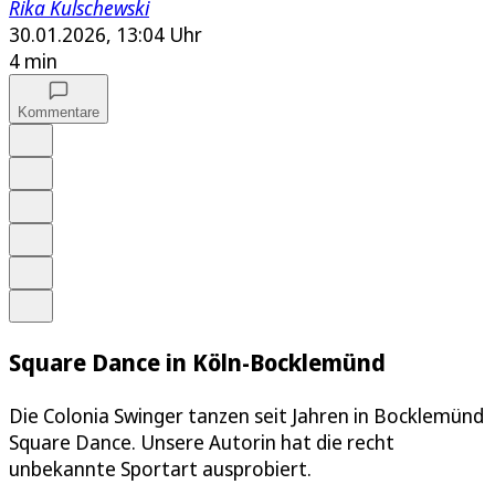
Rika Kulschewski
30.01.2026, 13:04 Uhr
4 min
Kommentare
Auf Google bevorzugen
Anhören
Schrift
Merken
Drucken
Teilen
Square Dance in Köln-Bocklemünd
Die Colonia Swinger tanzen seit Jahren in Bocklemünd
Square Dance. Unsere Autorin hat die recht
unbekannte Sportart ausprobiert.