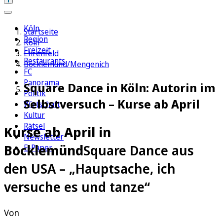
Köln
Startseite
Region
Köln
Freizeit
Ehrenfeld
Restaurants
Bocklemünd/Mengenich
FC
Panorama
Square Dance in Köln: Autorin im
Politik
Selbstversuch – Kurse ab April
Wirtschaft
Kultur
Rätsel
Kurse ab April in
Newsletter
Bocklemünd
Square Dance aus
E-Paper
den USA – „Hauptsache, ich
versuche es und tanze“
Von