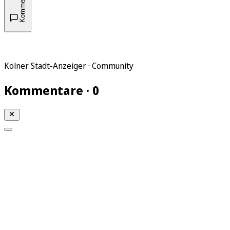
Kommentare
Kölner Stadt-Anzeiger · Community
Kommentare · 0
Mein KStA
Meine Artikel
Meine Region
Meine Newsletter
Mein KStA PLUS
Mein E-Paper