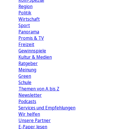
Köln-Spezial
Region
Politik
Wirtschaft
Sport
Panorama
Promis & TV
Freizeit
Gewinnspiele
Kultur & Medien
Ratgeber
Meinung
Green
Schule
Themen von A bis Z
Newsletter
Podcasts
Services und Empfehlungen
Wir helfen
Unsere Partner
E-Paper lesen