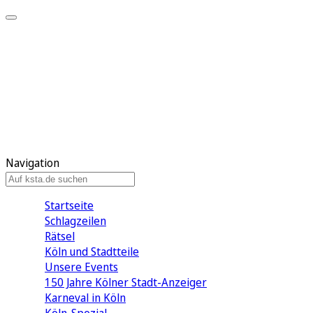
Mein KStA
Meine Artikel
Meine Region
Meine Newsletter
Mein KStA PLUS
Mein E-Paper
Navigation
Startseite
Schlagzeilen
Rätsel
Köln und Stadtteile
Unsere Events
150 Jahre Kölner Stadt-Anzeiger
Karneval in Köln