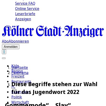
Service FAQ
Online Service
Leserbriefe
Anzeigen
Abo
Abonnieren
Anmelden
Köln
Startseite
Region
Panorama
Freizeit
Restaurants
Diese Begriffe stehen zur Wahl
FC
für das Jugendwort 2022
Panorama
Politik
Wirtschaft
„Gommemode“, „Slay“,