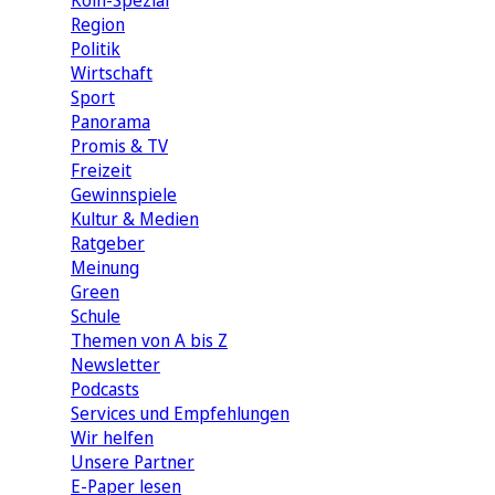
Köln-Spezial
Region
Politik
Wirtschaft
Sport
Panorama
Promis & TV
Freizeit
Gewinnspiele
Kultur & Medien
Ratgeber
Meinung
Green
Schule
Themen von A bis Z
Newsletter
Podcasts
Services und Empfehlungen
Wir helfen
Unsere Partner
E-Paper lesen