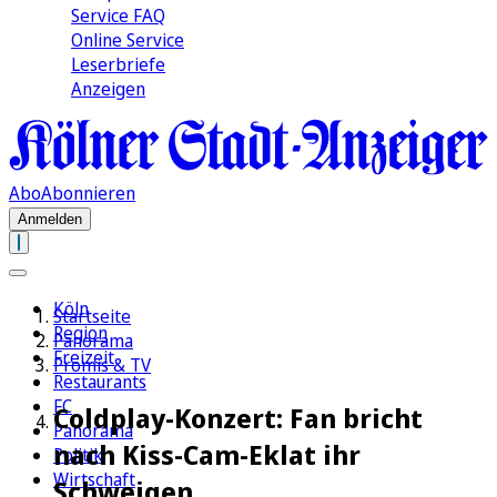
Service FAQ
Online Service
Leserbriefe
Anzeigen
Abo
Abonnieren
Anmelden
Köln
Startseite
Region
Panorama
Freizeit
Promis & TV
Restaurants
FC
Coldplay-Konzert: Fan bricht
Panorama
nach Kiss-Cam-Eklat ihr
Politik
Wirtschaft
Schweigen