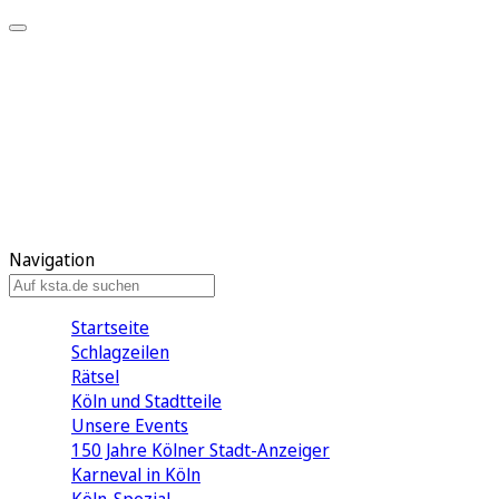
Mein KStA
Meine Artikel
Meine Region
Meine Newsletter
Mein KStA PLUS
Mein E-Paper
Navigation
Startseite
Schlagzeilen
Rätsel
Köln und Stadtteile
Unsere Events
150 Jahre Kölner Stadt-Anzeiger
Karneval in Köln