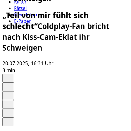
Kultur
Rätsel
„Teil von mir fühlt sich
Newsletter
E-Paper
schlecht“
Coldplay-Fan bricht
nach Kiss-Cam-Eklat ihr
Schweigen
20.07.2025, 16:31 Uhr
3 min
Auf Google bevorzugen
Anhören
Schrift
Merken
Drucken
Teilen