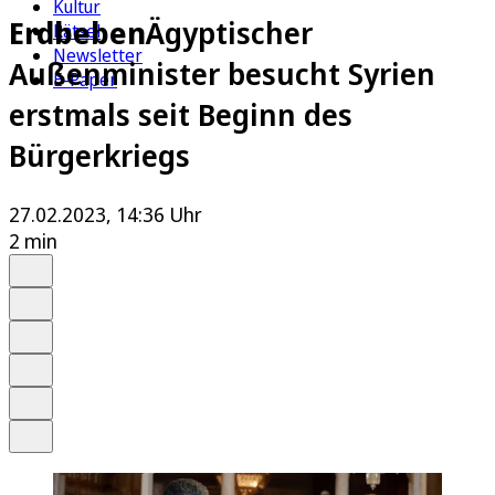
Kultur
Erdbeben
Ägyptischer
Rätsel
Newsletter
Außenminister besucht Syrien
E-Paper
erstmals seit Beginn des
Bürgerkriegs
27.02.2023, 14:36 Uhr
2 min
Auf Google bevorzugen
Anhören
Schrift
Merken
Drucken
Teilen