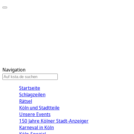
Mein KStA
Meine Artikel
Meine Region
Meine Newsletter
Mein KStA PLUS
Mein E-Paper
Navigation
Startseite
Schlagzeilen
Rätsel
Köln und Stadtteile
Unsere Events
150 Jahre Kölner Stadt-Anzeiger
Karneval in Köln