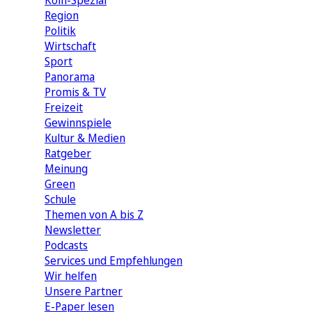
Köln-Spezial
Region
Politik
Wirtschaft
Sport
Panorama
Promis & TV
Freizeit
Gewinnspiele
Kultur & Medien
Ratgeber
Meinung
Green
Schule
Themen von A bis Z
Newsletter
Podcasts
Services und Empfehlungen
Wir helfen
Unsere Partner
E-Paper lesen