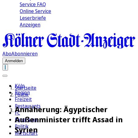
Service FAQ
Online Service
Leserbriefe
Anzeigen
Abo
Abonnieren
Anmelden
Köln
Startseite
Region
Politik
Freizeit
Restaurants
Annäherung: Ägyptischer
FC
Außenminister trifft Assad in
Panorama
Politik
Syrien
Wirtschaft