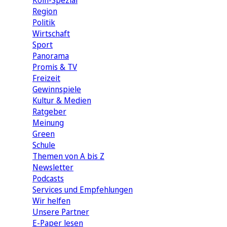
Köln-Spezial
Region
Politik
Wirtschaft
Sport
Panorama
Promis & TV
Freizeit
Gewinnspiele
Kultur & Medien
Ratgeber
Meinung
Green
Schule
Themen von A bis Z
Newsletter
Podcasts
Services und Empfehlungen
Wir helfen
Unsere Partner
E-Paper lesen