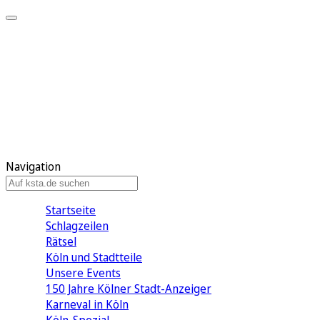
Mein KStA
Meine Artikel
Meine Region
Meine Newsletter
Mein KStA PLUS
Mein E-Paper
Navigation
Startseite
Schlagzeilen
Rätsel
Köln und Stadtteile
Unsere Events
150 Jahre Kölner Stadt-Anzeiger
Karneval in Köln