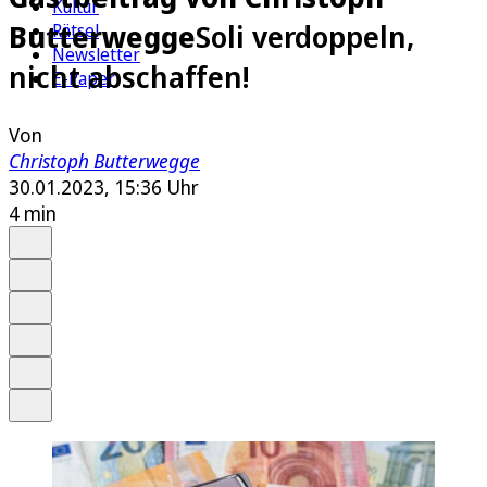
Kultur
Butterwegge
Soli verdoppeln,
Rätsel
Newsletter
nicht abschaffen!
E-Paper
Von
Christoph Butterwegge
30.01.2023, 15:36 Uhr
4 min
Auf Google bevorzugen
Anhören
Schrift
Merken
Drucken
Teilen