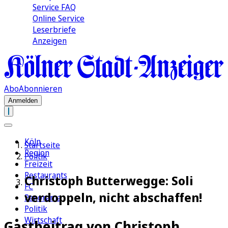
Service FAQ
Online Service
Leserbriefe
Anzeigen
Abo
Abonnieren
Anmelden
Köln
Startseite
Region
Politik
Freizeit
Restaurants
Christoph Butterwegge: Soli
FC
verdoppeln, nicht abschaffen!
Panorama
Politik
Wirtschaft
Gastbeitrag von Christoph