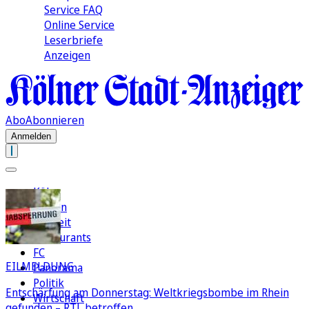
Service FAQ
Online Service
Leserbriefe
Anzeigen
Abo
Abonnieren
Anmelden
Köln
Region
Freizeit
Restaurants
FC
EILMELDUNG
Panorama
Politik
Entschärfung am Donnerstag: Weltkriegsbombe im Rhein
Wirtschaft
gefunden – RTL betroffen