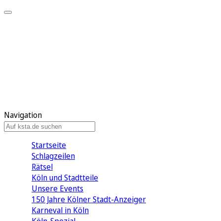
Mein KStA
Meine Artikel
Meine Region
Meine Newsletter
Mein KStA PLUS
Mein E-Paper
Navigation
Startseite
Schlagzeilen
Rätsel
Köln und Stadtteile
Unsere Events
150 Jahre Kölner Stadt-Anzeiger
Karneval in Köln