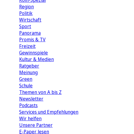
Köln-Spezial
Region
Politik
Wirtschaft
Sport
Panorama
Promis & TV
Freizeit
Gewinnspiele
Kultur & Medien
Ratgeber
Meinung
Green
Schule
Themen von A bis Z
Newsletter
Podcasts
Services und Empfehlungen
Wir helfen
Unsere Partner
E-Paper lesen