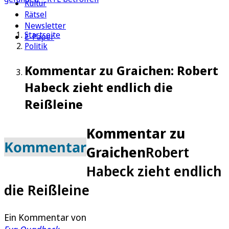
Kultur
Rätsel
Newsletter
Startseite
E-Paper
Politik
Kommentar zu Graichen: Robert
Habeck zieht endlich die
Reißleine
Kommentar zu
Kommentar
Graichen
Robert
Habeck zieht endlich
die Reißleine
Ein Kommentar von