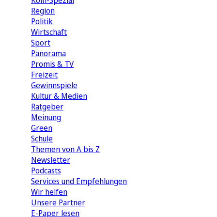
Köln-Spezial
Region
Politik
Wirtschaft
Sport
Panorama
Promis & TV
Freizeit
Gewinnspiele
Kultur & Medien
Ratgeber
Meinung
Green
Schule
Themen von A bis Z
Newsletter
Podcasts
Services und Empfehlungen
Wir helfen
Unsere Partner
E-Paper lesen