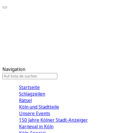
Mein KStA
Meine Artikel
Meine Region
Meine Newsletter
Mein KStA PLUS
Mein E-Paper
Navigation
Startseite
Schlagzeilen
Rätsel
Köln und Stadtteile
Unsere Events
150 Jahre Kölner Stadt-Anzeiger
Karneval in Köln