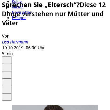
Kultur
Sprechen Sie „Eltersch”?
Diese 12
Rätsel
Dinge verstehen nur Mütter und
Newsletter
E-Paper
Väter
Von
Lisa Harmann
10.10.2019, 06:00 Uhr
5 min
Auf Google bevorzugen
Anhören
Schrift
Merken
Drucken
Teilen