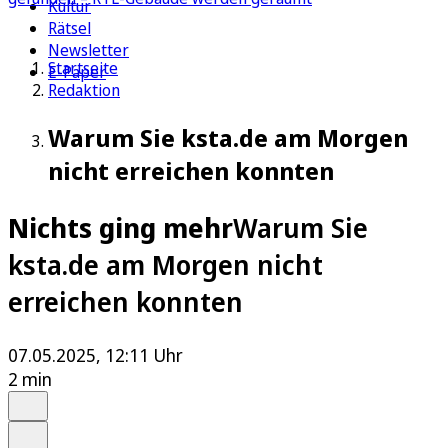
Kultur
Rätsel
Newsletter
Startseite
E-Paper
Redaktion
Warum Sie ksta.de am Morgen
nicht erreichen konnten
Nichts ging mehr
Warum Sie
ksta.de am Morgen nicht
erreichen konnten
07.05.2025, 12:11 Uhr
2 min
Auf Google bevorzugen
Anhören