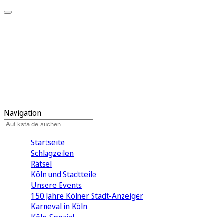
Mein KStA
Meine Artikel
Meine Region
Meine Newsletter
Mein KStA PLUS
Mein E-Paper
Navigation
Startseite
Schlagzeilen
Rätsel
Köln und Stadtteile
Unsere Events
150 Jahre Kölner Stadt-Anzeiger
Karneval in Köln