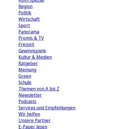
Köln-Spezial
Region
Politik
Wirtschaft
Sport
Panorama
Promis & TV
Freizeit
Gewinnspiele
Kultur & Medien
Ratgeber
Meinung
Green
Schule
Themen von A bis Z
Newsletter
Podcasts
Services und Empfehlungen
Wir helfen
Unsere Partner
E-Paper lesen