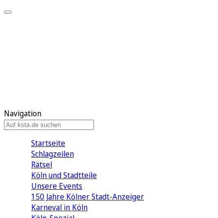
Mein KStA
Meine Artikel
Meine Region
Meine Newsletter
Mein KStA PLUS
Mein E-Paper
Navigation
Startseite
Schlagzeilen
Rätsel
Köln und Stadtteile
Unsere Events
150 Jahre Kölner Stadt-Anzeiger
Karneval in Köln