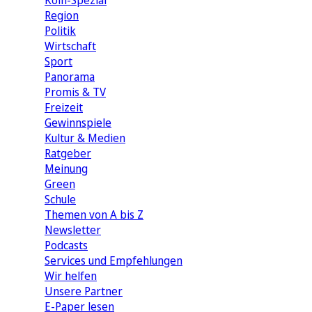
Köln-Spezial
Region
Politik
Wirtschaft
Sport
Panorama
Promis & TV
Freizeit
Gewinnspiele
Kultur & Medien
Ratgeber
Meinung
Green
Schule
Themen von A bis Z
Newsletter
Podcasts
Services und Empfehlungen
Wir helfen
Unsere Partner
E-Paper lesen