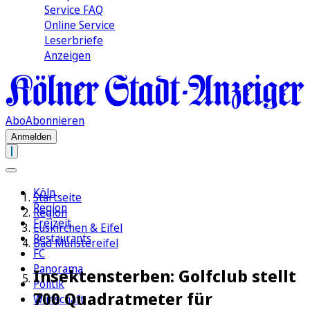
Service FAQ
Online Service
Leserbriefe
Anzeigen
Abo
Abonnieren
Anmelden
Köln
Startseite
Region
Region
Freizeit
Euskirchen & Eifel
Restaurants
Bad Münstereifel
FC
Panorama
Insektensterben: Golfclub stellt
Politik
700 Quadratmeter für
Wirtschaft