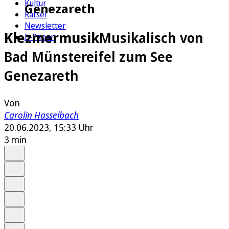
Kultur
Genezareth
Rätsel
Newsletter
Klezmermusik
Musikalisch von
E-Paper
Bad Münstereifel zum See
Genezareth
Von
Carolin Hasselbach
20.06.2023, 15:33 Uhr
3 min
Auf Google bevorzugen
Anhören
Schrift
Merken
Drucken
Teilen