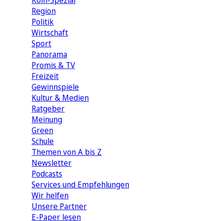
Köln-Spezial
Region
Politik
Wirtschaft
Sport
Panorama
Promis & TV
Freizeit
Gewinnspiele
Kultur & Medien
Ratgeber
Meinung
Green
Schule
Themen von A bis Z
Newsletter
Podcasts
Services und Empfehlungen
Wir helfen
Unsere Partner
E-Paper lesen