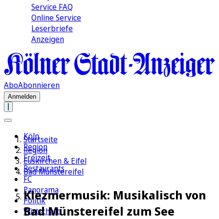
Service FAQ
Online Service
Leserbriefe
Anzeigen
Abo
Abonnieren
Anmelden
Köln
Startseite
Region
Region
Freizeit
Euskirchen & Eifel
Restaurants
Bad Münstereifel
FC
Panorama
Klezmermusik: Musikalisch von
Politik
Bad Münstereifel zum See
Wirtschaft