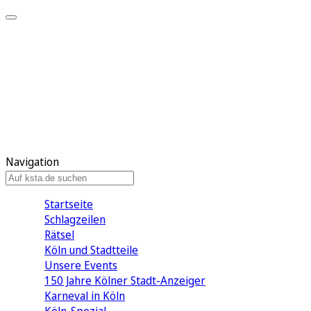
Mein KStA
Meine Artikel
Meine Region
Meine Newsletter
Mein KStA PLUS
Mein E-Paper
Navigation
Startseite
Schlagzeilen
Rätsel
Köln und Stadtteile
Unsere Events
150 Jahre Kölner Stadt-Anzeiger
Karneval in Köln