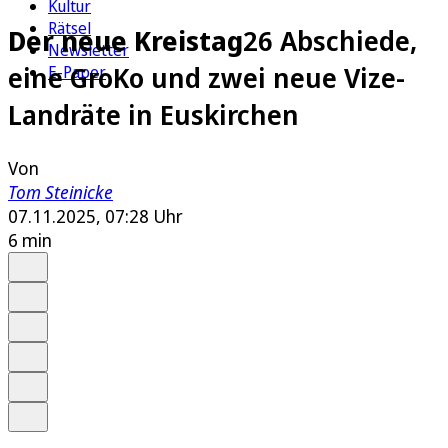
Kultur
Rätsel
Der neue Kreistag
26 Abschiede,
Newsletter
eine GroKo und zwei neue Vize-
E-Paper
Landräte in Euskirchen
Von
Tom Steinicke
07.11.2025, 07:28 Uhr
6 min
Auf Google bevorzugen
Anhören
Schrift
Merken
Drucken
Teilen