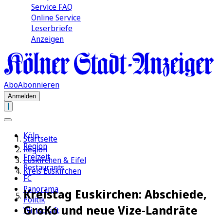
Service FAQ
Online Service
Leserbriefe
Anzeigen
Abo
Abonnieren
Anmelden
Köln
Startseite
Region
Region
Freizeit
Euskirchen & Eifel
Restaurants
Kreis Euskirchen
FC
Panorama
Kreistag Euskirchen: Abschiede,
Politik
GroKo und neue Vize-Landräte
Wirtschaft