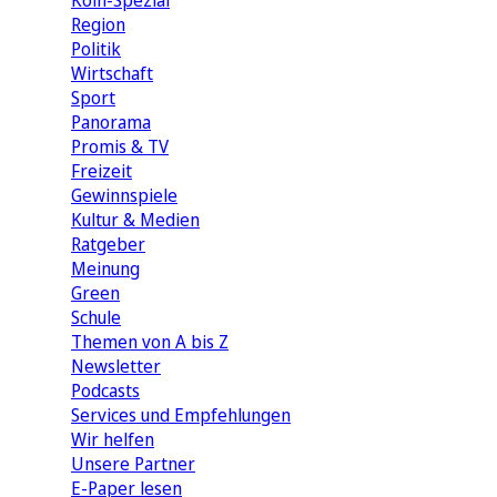
Köln-Spezial
Region
Politik
Wirtschaft
Sport
Panorama
Promis & TV
Freizeit
Gewinnspiele
Kultur & Medien
Ratgeber
Meinung
Green
Schule
Themen von A bis Z
Newsletter
Podcasts
Services und Empfehlungen
Wir helfen
Unsere Partner
E-Paper lesen