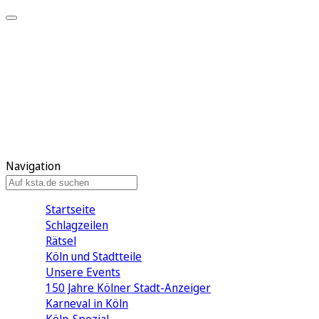
Mein KStA
Meine Artikel
Meine Region
Meine Newsletter
Mein KStA PLUS
Mein E-Paper
Navigation
Startseite
Schlagzeilen
Rätsel
Köln und Stadtteile
Unsere Events
150 Jahre Kölner Stadt-Anzeiger
Karneval in Köln