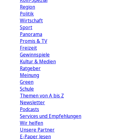
Köln-Spezial
Region
Politik
Wirtschaft
Sport
Panorama
Promis & TV
Freizeit
Gewinnspiele
Kultur & Medien
Ratgeber
Meinung
Green
Schule
Themen von A bis Z
Newsletter
Podcasts
Services und Empfehlungen
Wir helfen
Unsere Partner
E-Paper lesen