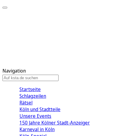
Mein KStA
Meine Artikel
Meine Region
Meine Newsletter
Mein KStA PLUS
Mein E-Paper
Navigation
Startseite
Schlagzeilen
Rätsel
Köln und Stadtteile
Unsere Events
150 Jahre Kölner Stadt-Anzeiger
Karneval in Köln