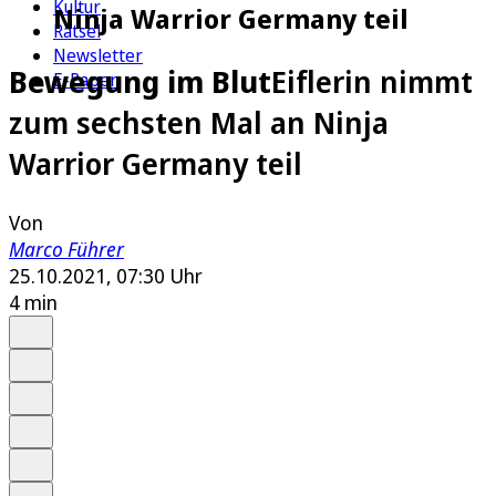
Kultur
Ninja Warrior Germany teil
Rätsel
Newsletter
Bewegung im Blut
Eiflerin nimmt
E-Paper
zum sechsten Mal an Ninja
Warrior Germany teil
Von
Marco Führer
25.10.2021, 07:30 Uhr
4 min
Auf Google bevorzugen
Anhören
Schrift
Merken
Drucken
Teilen