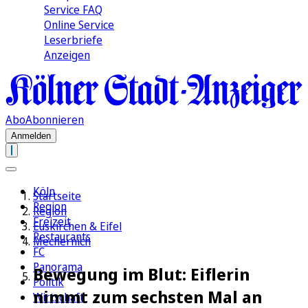
Service FAQ
Online Service
Leserbriefe
Anzeigen
Abo
Abonnieren
Anmelden
Köln
Startseite
Region
Region
Freizeit
Euskirchen & Eifel
Restaurants
Mechernich
FC
Panorama
Bewegung im Blut: Eiflerin
Politik
nimmt zum sechsten Mal an
Wirtschaft