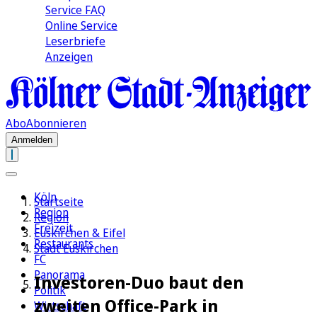
Service FAQ
Online Service
Leserbriefe
Anzeigen
Abo
Abonnieren
Anmelden
Köln
Startseite
Region
Region
Freizeit
Euskirchen & Eifel
Restaurants
Stadt Euskirchen
FC
Panorama
Investoren-Duo baut den
Politik
zweiten Office-Park in
Wirtschaft