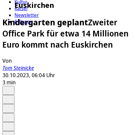
Kultur
Euskirchen
Rätsel
Newsletter
Kindergarten geplant
Zweiter
E-Paper
Office Park für etwa 14 Millionen
Euro kommt nach Euskirchen
Von
Tom Steinicke
30.10.2023, 06:04 Uhr
3 min
Auf Google bevorzugen
Anhören
Schrift
Merken
Drucken
Teilen