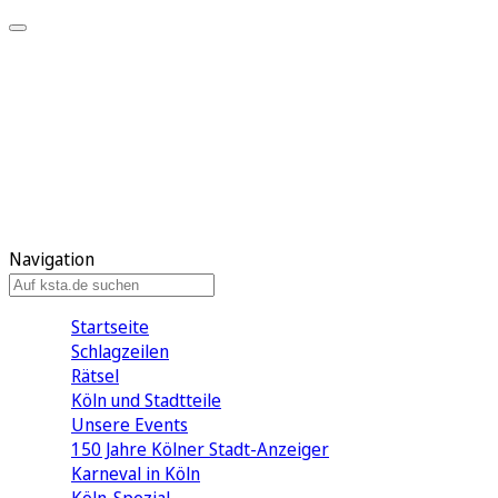
Mein KStA
Meine Artikel
Meine Region
Meine Newsletter
Mein KStA PLUS
Mein E-Paper
Navigation
Startseite
Schlagzeilen
Rätsel
Köln und Stadtteile
Unsere Events
150 Jahre Kölner Stadt-Anzeiger
Karneval in Köln