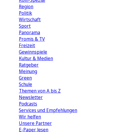
Köln-Spezial
Region
Politik
Wirtschaft
Sport
Panorama
Promis & TV
Freizeit
Gewinnspiele
Kultur & Medien
Ratgeber
Meinung
Green
Schule
Themen von A bis Z
Newsletter
Podcasts
Services und Empfehlungen
Wir helfen
Unsere Partner
E-Paper lesen