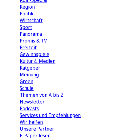
Köln-Spezial
Region
Politik
Wirtschaft
Sport
Panorama
Promis & TV
Freizeit
Gewinnspiele
Kultur & Medien
Ratgeber
Meinung
Green
Schule
Themen von A bis Z
Newsletter
Podcasts
Services und Empfehlungen
Wir helfen
Unsere Partner
E-Paper lesen