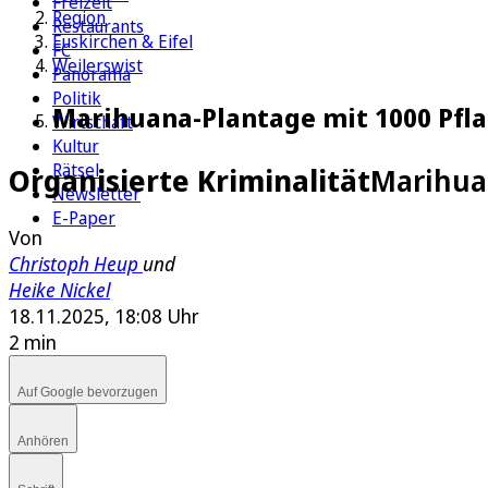
Freizeit
Region
Restaurants
Euskirchen & Eifel
FC
Weilerswist
Panorama
Politik
Marihuana-Plantage mit 1000 Pfl
Wirtschaft
Kultur
Rätsel
Organisierte Kriminalität
Marihua
Newsletter
E-Paper
Von
Christoph Heup
und
Heike Nickel
18.11.2025, 18:08 Uhr
2 min
Auf Google bevorzugen
Anhören