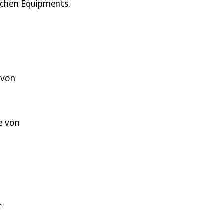
ischen Equipments.
 von
e von
r