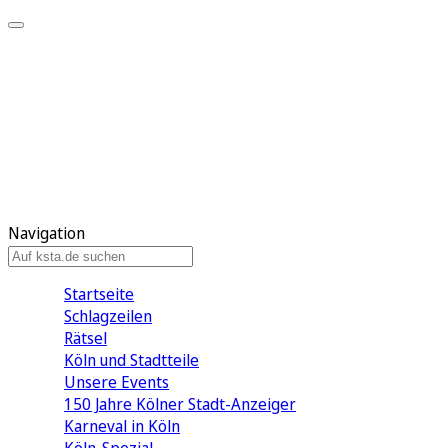
Mein KStA
Meine Artikel
Meine Region
Meine Newsletter
Mein KStA PLUS
Mein E-Paper
Navigation
Startseite
Schlagzeilen
Rätsel
Köln und Stadtteile
Unsere Events
150 Jahre Kölner Stadt-Anzeiger
Karneval in Köln