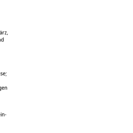
ärz,
nd
sse;
rgen
in-