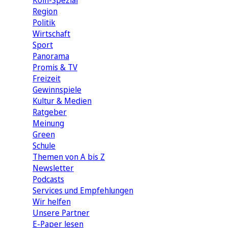
Köln-Spezial
Region
Politik
Wirtschaft
Sport
Panorama
Promis & TV
Freizeit
Gewinnspiele
Kultur & Medien
Ratgeber
Meinung
Green
Schule
Themen von A bis Z
Newsletter
Podcasts
Services und Empfehlungen
Wir helfen
Unsere Partner
E-Paper lesen