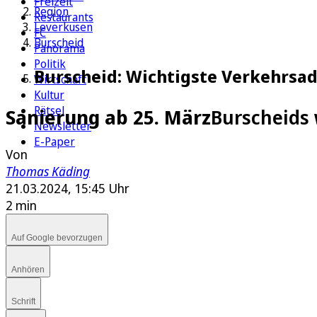
Freizeit
Region
Restaurants
Leverkusen
FC
Burscheid
Panorama
Politik
Burscheid: Wichtigste Verkehrsad
Wirtschaft
Kultur
Rätsel
Sanierung ab 25. März
Burscheids 
Newsletter
E-Paper
Von
Thomas Käding
21.03.2024, 15:45 Uhr
2 min
Auf Google bevorzugen
Anhören
Schrift