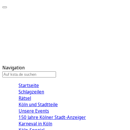
Mein KStA
Meine Artikel
Meine Region
Meine Newsletter
Mein KStA PLUS
Mein E-Paper
Navigation
Startseite
Schlagzeilen
Rätsel
Köln und Stadtteile
Unsere Events
150 Jahre Kölner Stadt-Anzeiger
Karneval in Köln