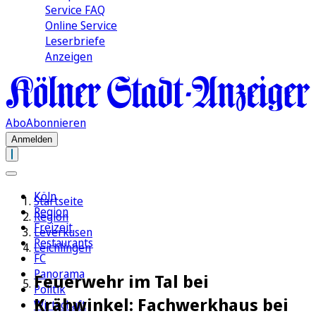
Service FAQ
Online Service
Leserbriefe
Anzeigen
Abo
Abonnieren
Anmelden
Köln
Startseite
Region
Region
Freizeit
Leverkusen
Restaurants
Leichlingen
FC
Panorama
Feuerwehr im Tal bei
Politik
Krähwinkel: Fachwerkhaus bei
Wirtschaft