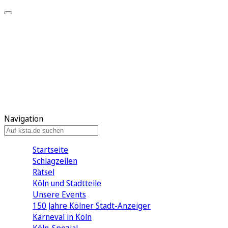
Mein KStA
Meine Artikel
Meine Region
Meine Newsletter
Mein KStA PLUS
Mein E-Paper
Navigation
Startseite
Schlagzeilen
Rätsel
Köln und Stadtteile
Unsere Events
150 Jahre Kölner Stadt-Anzeiger
Karneval in Köln