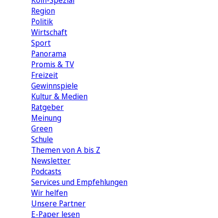
Köln-Spezial
Region
Politik
Wirtschaft
Sport
Panorama
Promis & TV
Freizeit
Gewinnspiele
Kultur & Medien
Ratgeber
Meinung
Green
Schule
Themen von A bis Z
Newsletter
Podcasts
Services und Empfehlungen
Wir helfen
Unsere Partner
E-Paper lesen