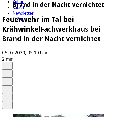
Kultur
Brand in der Nacht vernichtet
Rätsel
Newsletter
Feuerwehr im Tal bei
E-Paper
Krähwinkel
Fachwerkhaus bei
Brand in der Nacht vernichtet
06.07.2020, 05:10 Uhr
2 min
Auf Google bevorzugen
Anhören
Schrift
Merken
Drucken
Teilen