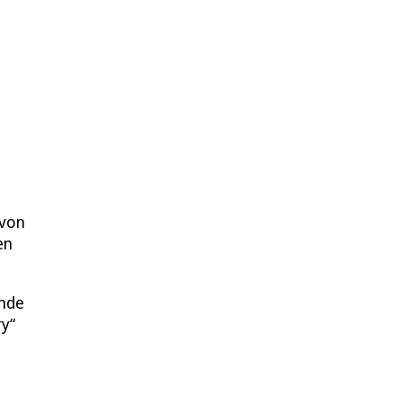
 von
en
Ende
ry“