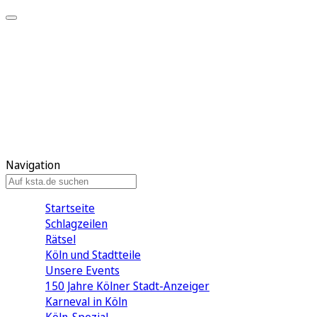
Mein KStA
Meine Artikel
Meine Region
Meine Newsletter
Mein KStA PLUS
Mein E-Paper
Navigation
Startseite
Schlagzeilen
Rätsel
Köln und Stadtteile
Unsere Events
150 Jahre Kölner Stadt-Anzeiger
Karneval in Köln