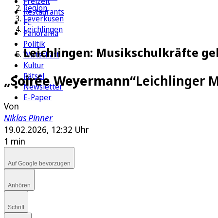
Freizeit
Region
Restaurants
Leverkusen
FC
Leichlingen
Panorama
Politik
Leichlingen: Musikschulkräfte ge
Wirtschaft
Kultur
Rätsel
„Soirée Weyermann“
Leichlinger 
Newsletter
E-Paper
Von
Niklas Pinner
19.02.2026, 12:32 Uhr
1 min
Auf Google bevorzugen
Anhören
Schrift