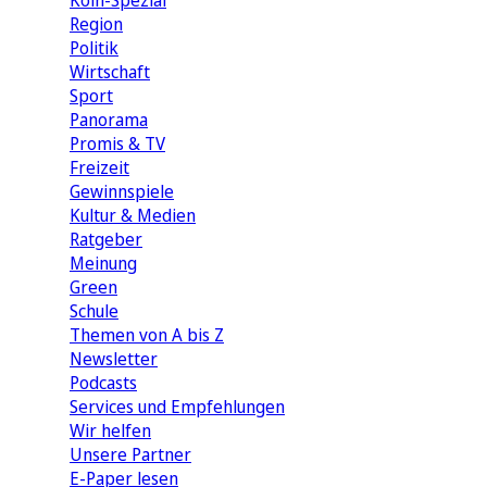
Köln-Spezial
Region
Politik
Wirtschaft
Sport
Panorama
Promis & TV
Freizeit
Gewinnspiele
Kultur & Medien
Ratgeber
Meinung
Green
Schule
Themen von A bis Z
Newsletter
Podcasts
Services und Empfehlungen
Wir helfen
Unsere Partner
E-Paper lesen