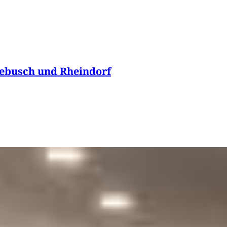
lebusch und Rheindorf