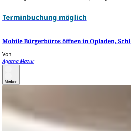
Terminbuchung möglich
Mobile Bürgerbüros öffnen in Opladen, Sch
Von
Agatha Mazur
Merken