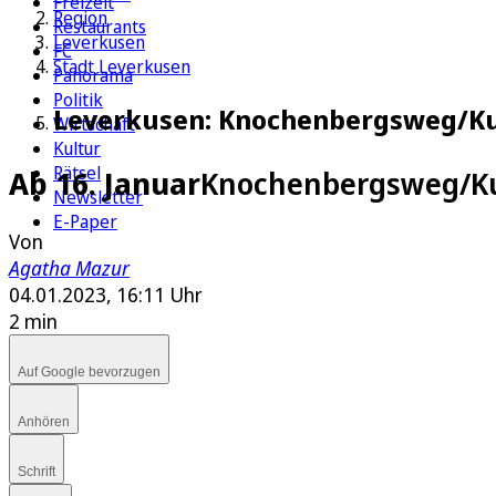
Freizeit
Region
Restaurants
Leverkusen
FC
Stadt Leverkusen
Panorama
Politik
Leverkusen: Knochenbergsweg/Kur
Wirtschaft
Kultur
Rätsel
Ab 16. Januar
Knochenbergsweg/Ku
Newsletter
E-Paper
Von
Agatha Mazur
04.01.2023, 16:11 Uhr
2 min
Auf Google bevorzugen
Anhören
Schrift