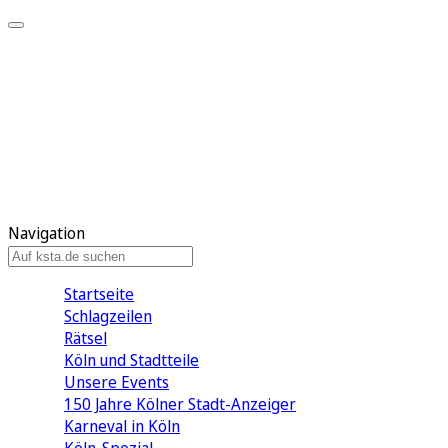
Mein KStA
Meine Artikel
Meine Region
Meine Newsletter
Mein KStA PLUS
Mein E-Paper
Navigation
Startseite
Schlagzeilen
Rätsel
Köln und Stadtteile
Unsere Events
150 Jahre Kölner Stadt-Anzeiger
Karneval in Köln