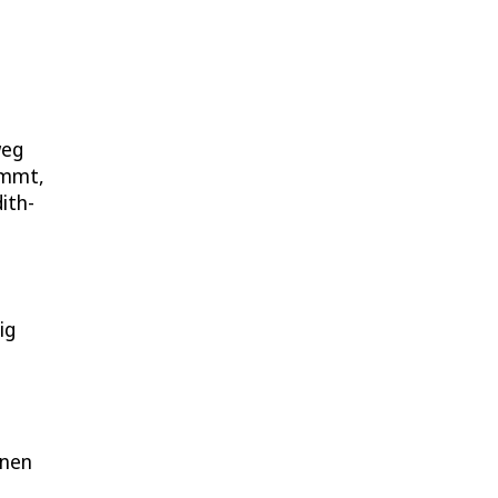
weg
ommt,
ith-
ig
nnen