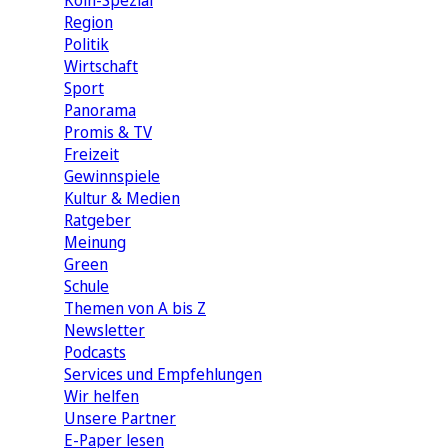
Köln-Spezial
Region
Politik
Wirtschaft
Sport
Panorama
Promis & TV
Freizeit
Gewinnspiele
Kultur & Medien
Ratgeber
Meinung
Green
Schule
Themen von A bis Z
Newsletter
Podcasts
Services und Empfehlungen
Wir helfen
Unsere Partner
E-Paper lesen