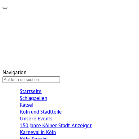
Mein KStA
Meine Artikel
Meine Region
Meine Newsletter
Mein KStA PLUS
Mein E-Paper
Navigation
Startseite
Schlagzeilen
Rätsel
Köln und Stadtteile
Unsere Events
150 Jahre Kölner Stadt-Anzeiger
Karneval in Köln