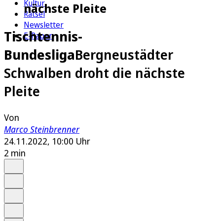
Kultur
nächste Pleite
Rätsel
Newsletter
Tischtennis-
E-Paper
Bundesliga
Bergneustädter
Schwalben droht die nächste
Pleite
Von
Marco Steinbrenner
24.11.2022, 10:00 Uhr
2 min
Auf Google bevorzugen
Anhören
Schrift
Merken