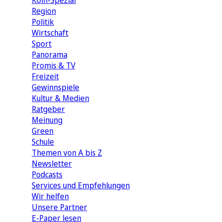
Köln-Spezial
Region
Politik
Wirtschaft
Sport
Panorama
Promis & TV
Freizeit
Gewinnspiele
Kultur & Medien
Ratgeber
Meinung
Green
Schule
Themen von A bis Z
Newsletter
Podcasts
Services und Empfehlungen
Wir helfen
Unsere Partner
E-Paper lesen