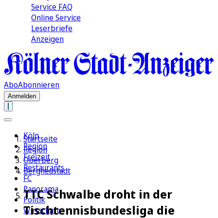
Service FAQ
Online Service
Leserbriefe
Anzeigen
Abo
Abonnieren
Anmelden
Köln
Startseite
Region
Region
Freizeit
Oberberg
Restaurants
Bergneustadt
FC
Panorama
TTC Schwalbe droht in der
Politik
Tischtennisbundesliga die
Wirtschaft